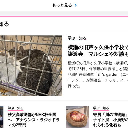
もっと見る
知る
学ぶ・知る
横瀬の旧芦ヶ久保小学校
譲渡会 マルシェや対談
横瀬町の旧芦ヶ久保小学校（横瀬町
で7月26日、保護猫の里親探しと保
り組む任意団体「Eir's garden（
ーデン）」が譲渡会・チャリティー
行った。
学ぶ・知る
学ぶ・知る
秩父高放送部がNHK杯全国
寄居「川の博物館
へ アナウンス・ラジオドラ
ナイト展 小鹿野
マの2部門
れられる化石も