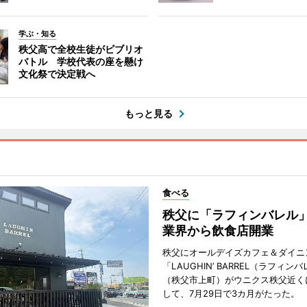
学ぶ・知る
秩父高で全校生徒がビブリオ
バトル 学校代表の座を懸け
文化祭で決定戦へ
もっと見る
食べる
秩父に「ラフィンバレル
業界から飲食店開業
秩父にオールデイズカフェ＆ダイニ
「LAUGHIN’ BARREL（ラフィン
（秩父市上町）がウニクス秩父近く
して、7月29日で3カ月がたった。