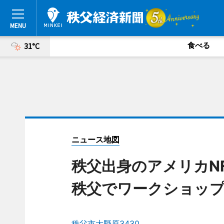
食べる
31°C
ニュース地図
秩父出身のアメリカN
秩父でワークショッ
秩父市大野原3430