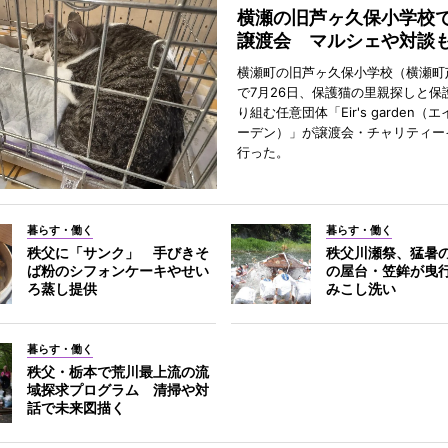
横瀬の旧芦ヶ久保小学校
譲渡会 マルシェや対談
横瀬町の旧芦ヶ久保小学校（横瀬町
で7月26日、保護猫の里親探しと保
り組む任意団体「Eir's garden（
ーデン）」が譲渡会・チャリティー
行った。
暮らす・働く
暮らす・働く
秩父に「サンク」 手びきそ
秩父川瀬祭、猛暑
ば粉のシフォンケーキやせい
の屋台・笠鉾が曳
ろ蒸し提供
みこし洗い
暮らす・働く
秩父・栃本で荒川最上流の流
域探求プログラム 清掃や対
話で未来図描く