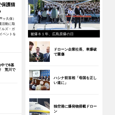
で保護猫
も
芦ヶ久保）
護活動に取
エイルズ・ガ
被爆８１年、広島原爆の日
イベントを
ドローン企業社長、車爆破
で重傷
の中で8基
行 荒川で
ハシナ前首相「母国を正し
い道に」
独空港に爆発物搭載ドロー
ン