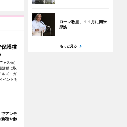
ローマ教皇、１１月に南米
歴訪
もっと見る
で保護猫
も
芦ヶ久保）
護活動に取
エイルズ・ガ
イベントを
」でアンモ
の新種や触