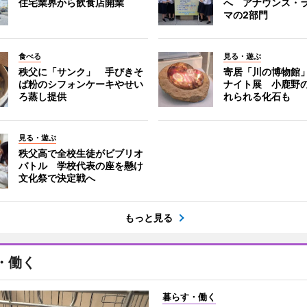
住宅業界から飲食店開業
へ アナウンス・
マの2部門
食べる
見る・遊ぶ
秩父に「サンク」 手びきそ
寄居「川の博物館
ば粉のシフォンケーキやせい
ナイト展 小鹿野
ろ蒸し提供
れられる化石も
見る・遊ぶ
秩父高で全校生徒がビブリオ
バトル 学校代表の座を懸け
文化祭で決定戦へ
もっと見る
・働く
暮らす・働く