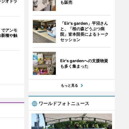
ラジオドラ
も販売
「Eir's garden」平沼さん
と、「桜の森どうぶつ病
」でアンモ
院」皆本院長によるトーク
の新種や触
セッション
Eir's gardenへの支援物資
も多く集まった
もっと見る
ワールドフォトニュース