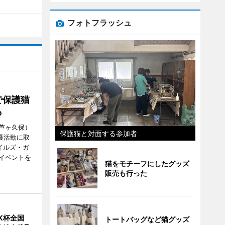
フォトフラッシュ
で保護猫
も
芦ヶ久保）
保護猫と対面する参加者
護活動に取
エイルズ・ガ
イベントを
猫をモチーフにしたグッズ
販売も行った
K杯全国
トートバッグなど猫グッズ