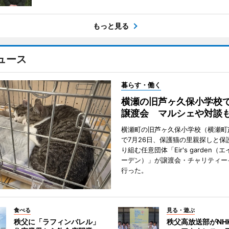
もっと見る
ュース
暮らす・働く
横瀬の旧芦ヶ久保小学校
譲渡会 マルシェや対談
横瀬町の旧芦ヶ久保小学校（横瀬町
で7月26日、保護猫の里親探しと保
り組む任意団体「Eir's garden（
ーデン）」が譲渡会・チャリティー
行った。
食べる
見る・遊ぶ
秩父に「ラフィンバレル」
秩父高放送部がNH