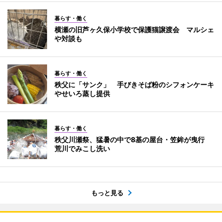
暮らす・働く
横瀬の旧芦ヶ久保小学校で保護猫譲渡会 マルシェ
や対談も
暮らす・働く
秩父に「サンク」 手びきそば粉のシフォンケーキ
やせいろ蒸し提供
暮らす・働く
秩父川瀬祭、猛暑の中で8基の屋台・笠鉾が曳行
荒川でみこし洗い
もっと見る