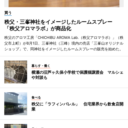
買う
秩父・三峯神社をイメージしたルームスプレー
「秩父アロマラボ」が商品化
秩父のアロマ工房「CHICHIBU AROMA Lab.（秩父アロマラボ）」（秩
父市上町）が8月1日、三峯神社（三峰）境内の売店「三峯山オリジナル
ショップ」で、同神社をイメージしたルームスプレーの販売を始めた。
暮らす・働く
横瀬の旧芦ヶ久保小学校で保護猫譲渡会 マルシェ
や対談も
食べる
秩父に「ラフィンバレル」 住宅業界から飲食店開
業