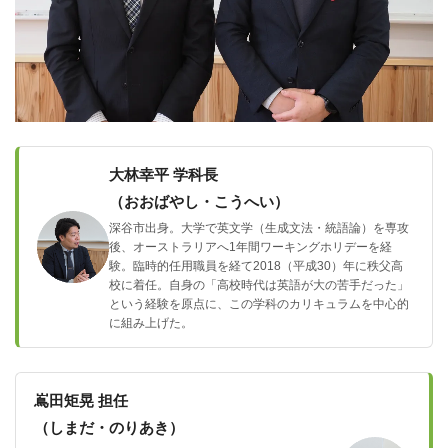
大林幸平 学科長
（おおばやし・こうへい）
深谷市出身。大学で英文学（生成文法・統語論）を専攻
後、オーストラリアへ1年間ワーキングホリデーを経
験。臨時的任用職員を経て2018（平成30）年に秩父高
校に着任。自身の「高校時代は英語が大の苦手だった」
という経験を原点に、この学科のカリキュラムを中心的
に組み上げた。
嶌田矩晃 担任
（しまだ・のりあき）