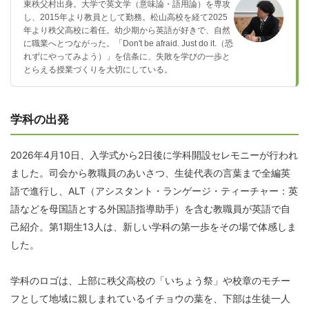
東秩父村出身。大学で英文学（意味論・語用論）を専攻
し、2015年より教員として勤務。松山高校を経て2025
年より秩父高校に着任。幼少期から英語が好きで、自然
に職業へとつながった。「Don't be afraid. Just do it.（恐
れずにやってみよう）」を信条に、失敗を学びの一歩と
とらえる授業づくりを大切にしている。
学科の出発
2026年4月10日、入学式から2日後に学科開設セレモニーが行われ
ました。司会から教職員のあいさつ、生徒代表の言葉まで全編英
語で進行し、ALT（アシスタント・ランゲージ・ティーチャー：英
語などを母国語とする外国語指導助手）を含む教職員が英語で自
己紹介。第1期生13人は、新しい学科の第一歩をその場で体感しま
した。
学科のロゴは、上部に秩父高校の「いちょう祭」や校章のモチー
フとして地域に親しまれているイチョウの葉を、下部は生徒一人