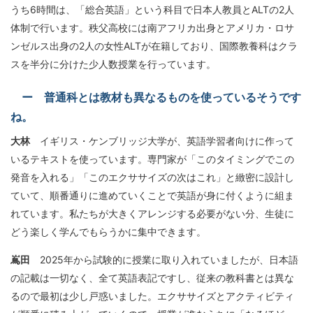
うち6時間は、「総合英語」という科目で日本人教員とALTの2人
体制で行います。秩父高校には南アフリカ出身とアメリカ・ロサ
ンゼルス出身の2人の女性ALTが在籍しており、国際教養科はクラ
スを半分に分けた少人数授業を行っています。
ー 普通科とは教材も異なるものを使っているそうです
ね。
大林
イギリス・ケンブリッジ大学が、英語学習者向けに作って
いるテキストを使っています。専門家が「このタイミングでこの
発音を入れる」「このエクササイズの次はこれ」と緻密に設計し
ていて、順番通りに進めていくことで英語が身に付くように組ま
れています。私たちが大きくアレンジする必要がない分、生徒に
どう楽しく学んでもらうかに集中できます。
嶌田
2025年から試験的に授業に取り入れていましたが、日本語
の記載は一切なく、全て英語表記ですし、従来の教科書とは異な
るので最初は少し戸惑いました。エクササイズとアクティビティ