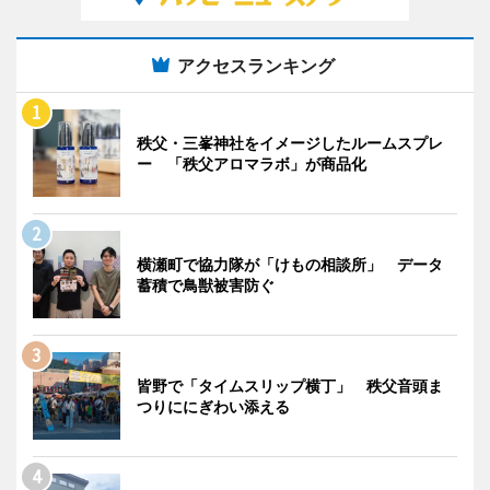
アクセスランキング
秩父・三峯神社をイメージしたルームスプレ
ー 「秩父アロマラボ」が商品化
横瀬町で協力隊が「けもの相談所」 データ
蓄積で鳥獣被害防ぐ
皆野で「タイムスリップ横丁」 秩父音頭ま
つりににぎわい添える