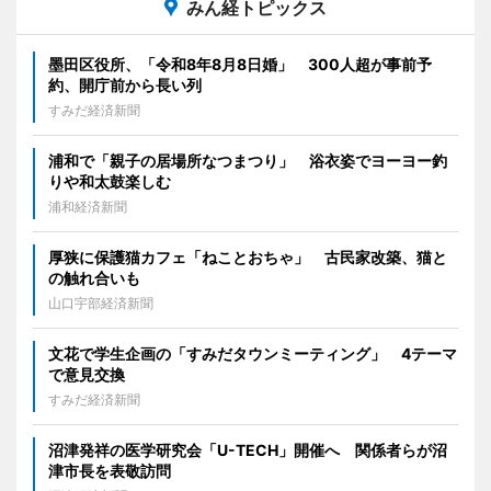
みん経トピックス
墨田区役所、「令和8年8月8日婚」 300人超が事前予
約、開庁前から長い列
すみだ経済新聞
浦和で「親子の居場所なつまつり」 浴衣姿でヨーヨー釣
りや和太鼓楽しむ
浦和経済新聞
厚狭に保護猫カフェ「ねことおちゃ」 古民家改築、猫と
の触れ合いも
山口宇部経済新聞
文花で学生企画の「すみだタウンミーティング」 4テーマ
で意見交換
すみだ経済新聞
沼津発祥の医学研究会「U-TECH」開催へ 関係者らが沼
津市長を表敬訪問