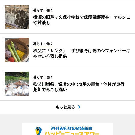
暮らす・働く
横瀬の旧芦ヶ久保小学校で保護猫譲渡会 マルシェ
や対談も
暮らす・働く
秩父に「サンク」 手びきそば粉のシフォンケーキ
やせいろ蒸し提供
暮らす・働く
秩父川瀬祭、猛暑の中で8基の屋台・笠鉾が曳行
荒川でみこし洗い
もっと見る