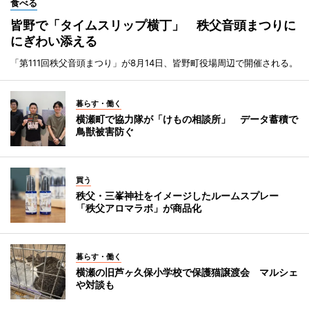
食べる
皆野で「タイムスリップ横丁」 秩父音頭まつりに
にぎわい添える
「第111回秩父音頭まつり」が8月14日、皆野町役場周辺で開催される。
暮らす・働く
横瀬町で協力隊が「けもの相談所」 データ蓄積で
鳥獣被害防ぐ
買う
秩父・三峯神社をイメージしたルームスプレー
「秩父アロマラボ」が商品化
暮らす・働く
横瀬の旧芦ヶ久保小学校で保護猫譲渡会 マルシェ
や対談も