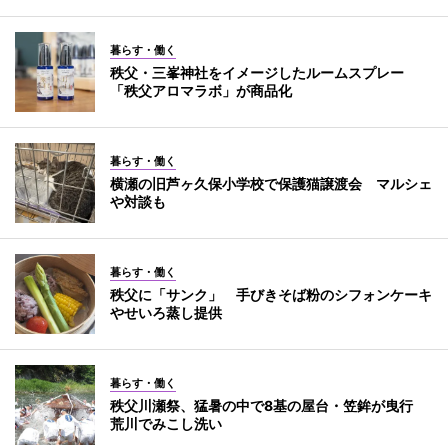
暮らす・働く
秩父・三峯神社をイメージしたルームスプレー
「秩父アロマラボ」が商品化
暮らす・働く
横瀬の旧芦ヶ久保小学校で保護猫譲渡会 マルシェ
や対談も
暮らす・働く
秩父に「サンク」 手びきそば粉のシフォンケーキ
やせいろ蒸し提供
暮らす・働く
秩父川瀬祭、猛暑の中で8基の屋台・笠鉾が曳行
荒川でみこし洗い