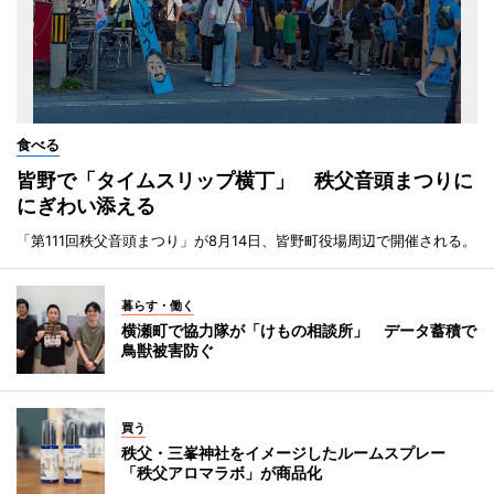
食べる
皆野で「タイムスリップ横丁」 秩父音頭まつりに
にぎわい添える
「第111回秩父音頭まつり」が8月14日、皆野町役場周辺で開催される。
暮らす・働く
横瀬町で協力隊が「けもの相談所」 データ蓄積で
鳥獣被害防ぐ
買う
秩父・三峯神社をイメージしたルームスプレー
「秩父アロマラボ」が商品化