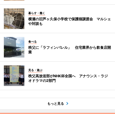
暮らす・働く
横瀬の旧芦ヶ久保小学校で保護猫譲渡会 マルシェ
や対談も
食べる
秩父に「ラフィンバレル」 住宅業界から飲食店開
業
見る・遊ぶ
秩父高放送部がNHK杯全国へ アナウンス・ラジ
オドラマの2部門
もっと見る