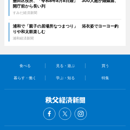
墨田区役所、「令和8年8月8日婚」 300人超が婚姻届、
開庁前から長い列
すみだ経済新聞
浦和で「親子の居場所なつまつり」 浴衣姿でヨーヨー釣
りや和太鼓楽しむ
浦和経済新聞
食べる
見る・遊ぶ
買う
暮らす・働く
学ぶ・知る
特集