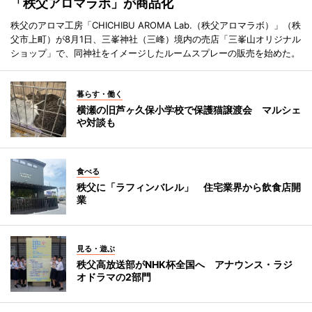
「秩父アロマラボ」が商品化
秩父のアロマ工房「CHICHIBU AROMA Lab.（秩父アロマラボ）」（秩
父市上町）が8月1日、三峯神社（三峰）境内の売店「三峯山オリジナル
ショップ」で、同神社をイメージしたルームスプレーの販売を始めた。
暮らす・働く
横瀬の旧芦ヶ久保小学校で保護猫譲渡会 マルシェ
や対談も
食べる
秩父に「ラフィンバレル」 住宅業界から飲食店開
業
見る・遊ぶ
秩父高放送部がNHK杯全国へ アナウンス・ラジ
オドラマの2部門