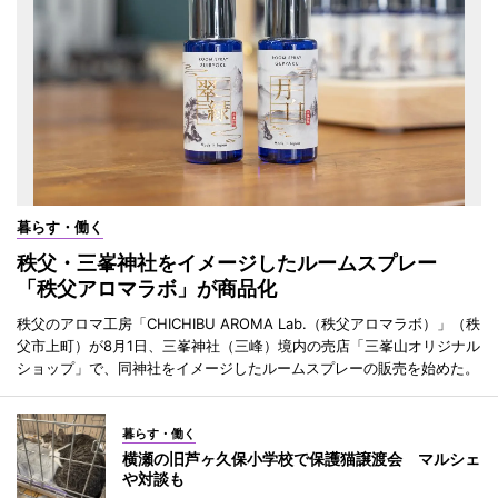
暮らす・働く
秩父・三峯神社をイメージしたルームスプレー
「秩父アロマラボ」が商品化
秩父のアロマ工房「CHICHIBU AROMA Lab.（秩父アロマラボ）」（秩
父市上町）が8月1日、三峯神社（三峰）境内の売店「三峯山オリジナル
ショップ」で、同神社をイメージしたルームスプレーの販売を始めた。
暮らす・働く
横瀬の旧芦ヶ久保小学校で保護猫譲渡会 マルシェ
や対談も