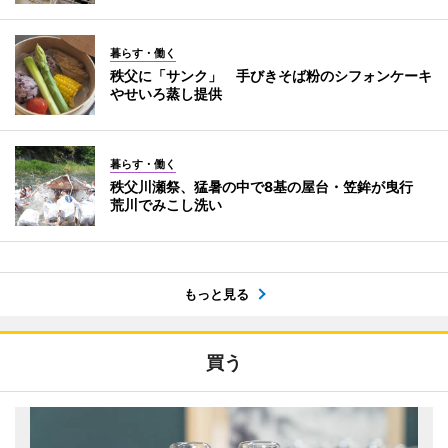
暮らす・働く
秩父に「サンク」 手びきそば粉のシフォンケーキ
やせいろ蒸し提供
暮らす・働く
秩父川瀬祭、猛暑の中で8基の屋台・笠鉾が曳行
荒川でみこし洗い
もっと見る
買う