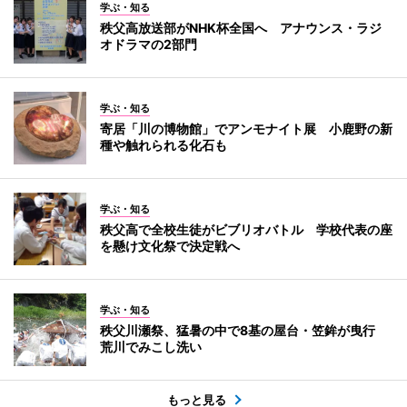
学ぶ・知る
秩父高放送部がNHK杯全国へ アナウンス・ラジ
オドラマの2部門
学ぶ・知る
寄居「川の博物館」でアンモナイト展 小鹿野の新
種や触れられる化石も
学ぶ・知る
秩父高で全校生徒がビブリオバトル 学校代表の座
を懸け文化祭で決定戦へ
学ぶ・知る
秩父川瀬祭、猛暑の中で8基の屋台・笠鉾が曳行
荒川でみこし洗い
もっと見る