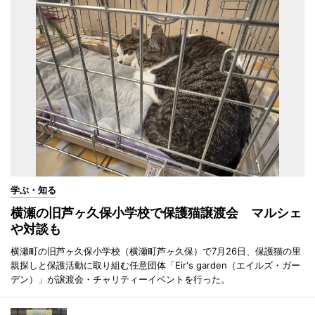
学ぶ・知る
横瀬の旧芦ヶ久保小学校で保護猫譲渡会 マルシェ
や対談も
横瀬町の旧芦ヶ久保小学校（横瀬町芦ヶ久保）で7月26日、保護猫の里
親探しと保護活動に取り組む任意団体「Eir's garden（エイルズ・ガー
デン）」が譲渡会・チャリティーイベントを行った。