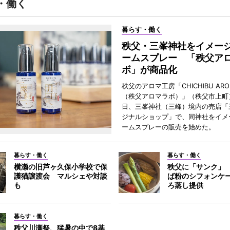
・働く
暮らす・働く
秩父・三峯神社をイメー
ームスプレー 「秩父ア
ボ」が商品化
秩父のアロマ工房「CHICHIBU AROM
（秩父アロマラボ）」（秩父市上町）
日、三峯神社（三峰）境内の売店「
ジナルショップ」で、同神社をイメ
ームスプレーの販売を始めた。
暮らす・働く
暮らす・働く
横瀬の旧芦ヶ久保小学校で保
秩父に「サンク」
護猫譲渡会 マルシェや対談
ば粉のシフォンケ
も
ろ蒸し提供
暮らす・働く
秩父川瀬祭、猛暑の中で8基