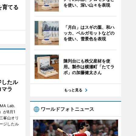
を使い、深い山々を表現
を育てる
「月白」はスギの葉、和ハ
ッカ、ベルガモットなどの
を使い、雪景色を表現
陳列台にも秩父産材を使
用。製作は横瀬町「たてラ
ボ」の加藤健太さん
ジしたル
ロマラ
もっと見る
A Lab.
ワールドフォトニュース
が8月1
三峯山オリ
ージしたル