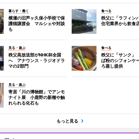
暮らす・働く
食べる
横瀬の旧芦ヶ久保小学校で保
秩父に「ラフィン
護猫譲渡会 マルシェや対談
住宅業界から飲食
も
見る・遊ぶ
食べる
秩父高放送部がNHK杯全国
秩父に「サンク」
へ アナウンス・ラジオドラ
ば粉のシフォンケ
マの2部門
ろ蒸し提供
見る・遊ぶ
寄居「川の博物館」でアンモ
ナイト展 小鹿野の新種や触
れられる化石も
もっと見る