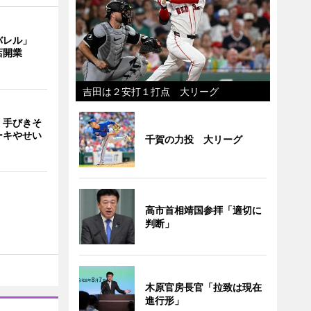
バレル」
店開業
吉田は２安打１打点 大リーグ
 手びきそ
ーキやせい
千賀の力投 大リーグ
高市首相靖国参拝「適切に
判断」
木原官房長官「拉致は現在
進行形」