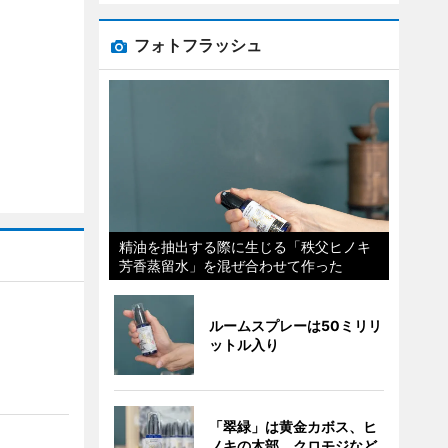
フォトフラッシュ
精油を抽出する際に生じる「秩父ヒノキ
芳香蒸留水」を混ぜ合わせて作った
ルームスプレーは50ミリリ
ットル入り
「翠緑」は黄金カボス、ヒ
ノキの木部、クロモジなど