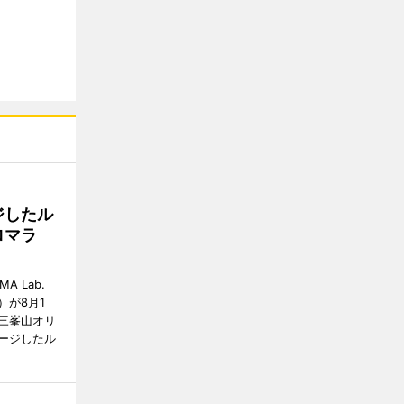
ジしたル
ロマラ
A Lab.
が8月1
三峯山オリ
ージしたル