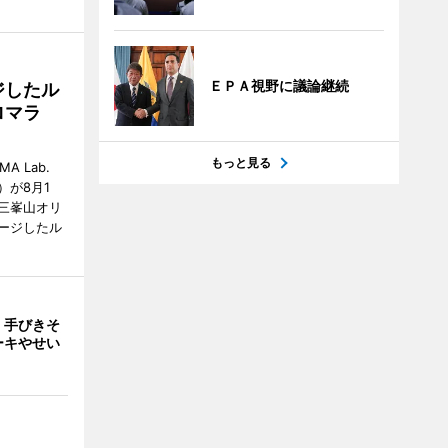
ＥＰＡ視野に議論継続
ジしたル
ロマラ
もっと見る
A Lab.
が8月1
三峯山オリ
ージしたル
 手びきそ
ーキやせい