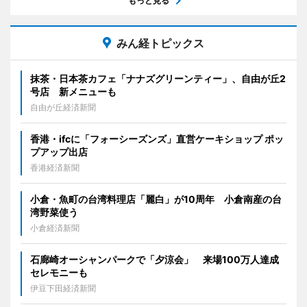
もっと見る
みん経トピックス
抹茶・日本茶カフェ「ナナズグリーンティー」、自由が丘2
号店 新メニューも
自由が丘経済新聞
香港・ifcに「フォーシーズンズ」直営ケーキショップ ポッ
プアップ出店
香港経済新聞
小倉・魚町の台湾料理店「麗白」が10周年 小倉南産の台
湾野菜使う
小倉経済新聞
石廊崎オーシャンパークで「夕涼会」 来場100万人達成
セレモニーも
伊豆下田経済新聞