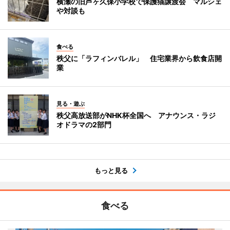
横瀬の旧芦ヶ久保小学校で保護猫譲渡会 マルシェ
や対談も
食べる
秩父に「ラフィンバレル」 住宅業界から飲食店開
業
見る・遊ぶ
秩父高放送部がNHK杯全国へ アナウンス・ラジ
オドラマの2部門
もっと見る
食べる