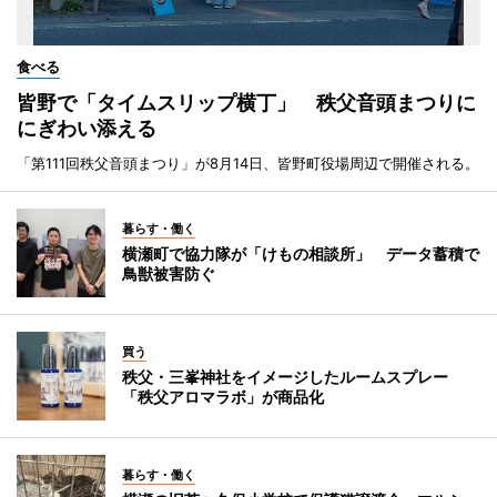
食べる
皆野で「タイムスリップ横丁」 秩父音頭まつりに
にぎわい添える
「第111回秩父音頭まつり」が8月14日、皆野町役場周辺で開催される。
暮らす・働く
横瀬町で協力隊が「けもの相談所」 データ蓄積で
鳥獣被害防ぐ
買う
秩父・三峯神社をイメージしたルームスプレー
「秩父アロマラボ」が商品化
暮らす・働く