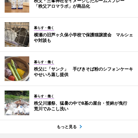
秩父・三峯神社をイメージしたルームスプレー
「秩父アロマラボ」が商品化
暮らす・働く
横瀬の旧芦ヶ久保小学校で保護猫譲渡会 マルシェ
や対談も
暮らす・働く
秩父に「サンク」 手びきそば粉のシフォンケーキ
やせいろ蒸し提供
暮らす・働く
秩父川瀬祭、猛暑の中で8基の屋台・笠鉾が曳行
荒川でみこし洗い
もっと見る