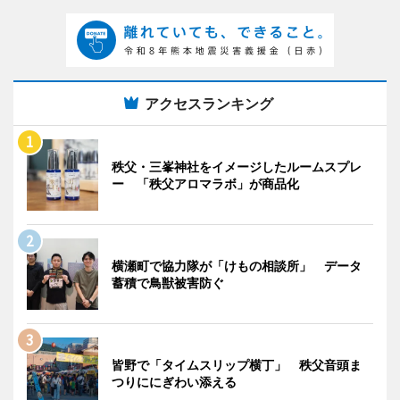
アクセスランキング
秩父・三峯神社をイメージしたルームスプレ
ー 「秩父アロマラボ」が商品化
横瀬町で協力隊が「けもの相談所」 データ
蓄積で鳥獣被害防ぐ
皆野で「タイムスリップ横丁」 秩父音頭ま
つりににぎわい添える