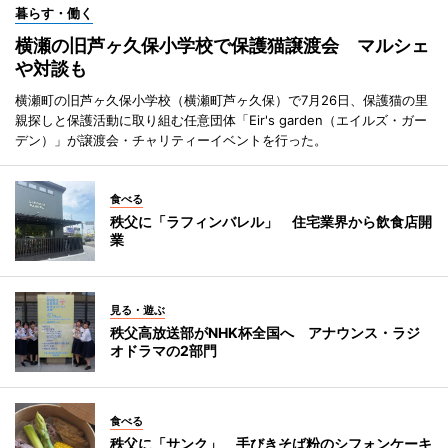
暮らす・働く
横瀬の旧芦ヶ久保小学校で保護猫譲渡会 マルシェ
や対談も
横瀬町の旧芦ヶ久保小学校（横瀬町芦ヶ久保）で7月26日、保護猫の里
親探しと保護活動に取り組む任意団体「Eir's garden（エイルズ・ガー
デン）」が譲渡会・チャリティーイベントを行った。
食べる
秩父に「ラフィンバレル」 住宅業界から飲食店開
業
見る・遊ぶ
秩父高放送部がNHK杯全国へ アナウンス・ラジ
オドラマの2部門
食べる
秩父に「サンク」 手びきそば粉のシフォンケーキ