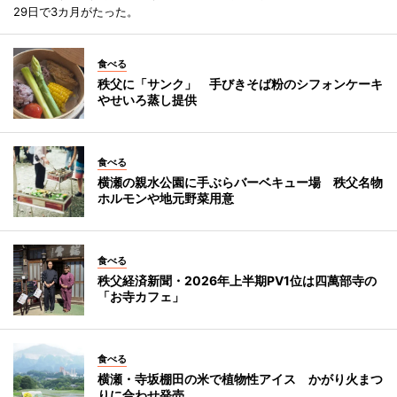
29日で3カ月がたった。
食べる
秩父に「サンク」 手びきそば粉のシフォンケーキ
やせいろ蒸し提供
食べる
横瀬の親水公園に手ぶらバーベキュー場 秩父名物
ホルモンや地元野菜用意
食べる
秩父経済新聞・2026年上半期PV1位は四萬部寺の
「お寺カフェ」
食べる
横瀬・寺坂棚田の米で植物性アイス かがり火まつ
りに合わせ発売