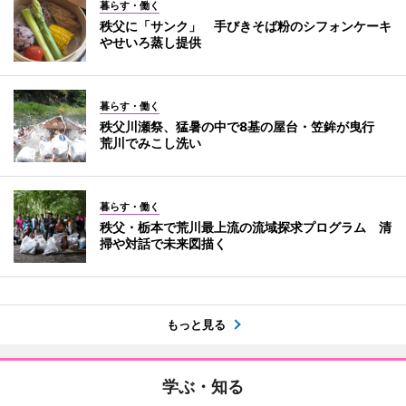
暮らす・働く
秩父に「サンク」 手びきそば粉のシフォンケーキ
やせいろ蒸し提供
暮らす・働く
秩父川瀬祭、猛暑の中で8基の屋台・笠鉾が曳行
荒川でみこし洗い
暮らす・働く
秩父・栃本で荒川最上流の流域探求プログラム 清
掃や対話で未来図描く
もっと見る
学ぶ・知る