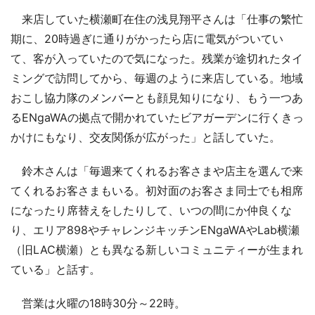
来店していた横瀬町在住の浅見翔平さんは「仕事の繁忙
期に、20時過ぎに通りがかったら店に電気がついてい
て、客が入っていたので気になった。残業が途切れたタイ
ミングで訪問してから、毎週のように来店している。地域
おこし協力隊のメンバーとも顔見知りになり、もう一つあ
るENgaWAの拠点で開かれていたビアガーデンに行くきっ
かけにもなり、交友関係が広がった」と話していた。
鈴木さんは「毎週来てくれるお客さまや店主を選んで来
てくれるお客さまもいる。初対面のお客さま同士でも相席
になったり席替えをしたりして、いつの間にか仲良くな
り、エリア898やチャレンジキッチンENgaWAやLab横瀬
（旧LAC横瀬）とも異なる新しいコミュニティーが生まれ
ている」と話す。
営業は火曜の18時30分～22時。