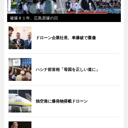
被爆８１年、広島原爆の日
ドローン企業社長、車爆破で重傷
ハシナ前首相「母国を正しい道に」
独空港に爆発物搭載ドローン