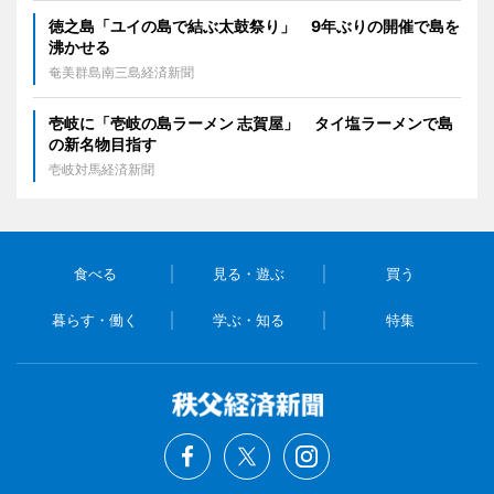
徳之島「ユイの島で結ぶ太鼓祭り」 9年ぶりの開催で島を
沸かせる
奄美群島南三島経済新聞
壱岐に「壱岐の島ラーメン 志賀屋」 タイ塩ラーメンで島
の新名物目指す
壱岐対馬経済新聞
食べる
見る・遊ぶ
買う
暮らす・働く
学ぶ・知る
特集