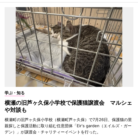
学ぶ・知る
横瀬の旧芦ヶ久保小学校で保護猫譲渡会 マルシェ
や対談も
横瀬町の旧芦ヶ久保小学校（横瀬町芦ヶ久保）で7月26日、保護猫の里
親探しと保護活動に取り組む任意団体「Eir's garden（エイルズ・ガー
デン）」が譲渡会・チャリティーイベントを行った。