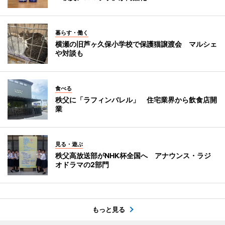
暮らす・働く
横瀬の旧芦ヶ久保小学校で保護猫譲渡会 マルシェ
や対談も
食べる
秩父に「ラフィンバレル」 住宅業界から飲食店開
業
見る・遊ぶ
秩父高放送部がNHK杯全国へ アナウンス・ラジ
オドラマの2部門
もっと見る