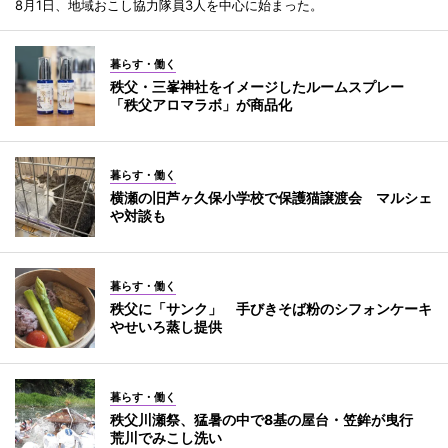
8月1日、地域おこし協力隊員3人を中心に始まった。
暮らす・働く
秩父・三峯神社をイメージしたルームスプレー
「秩父アロマラボ」が商品化
暮らす・働く
横瀬の旧芦ヶ久保小学校で保護猫譲渡会 マルシェ
や対談も
暮らす・働く
秩父に「サンク」 手びきそば粉のシフォンケーキ
やせいろ蒸し提供
暮らす・働く
秩父川瀬祭、猛暑の中で8基の屋台・笠鉾が曳行
荒川でみこし洗い