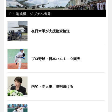
Ｐ１哨戒機、ジブチへ出発
在日米軍が支援物資輸送
プロ野球・日本ハム１―０楽天
内閣・党人事、説明避ける