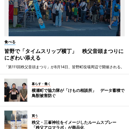
食べる
皆野で「タイムスリップ横丁」 秩父音頭まつりに
にぎわい添える
「第111回秩父音頭まつり」が8月14日、皆野町役場周辺で開催される。
暮らす・働く
横瀬町で協力隊が「けもの相談所」 データ蓄積で
鳥獣被害防ぐ
買う
秩父・三峯神社をイメージしたルームスプレー
「秩父アロマラボ」が商品化