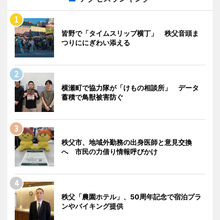
皆野で「タイムスリップ横丁」 秩父音頭ま
つりににぎわい添える
横瀬町で協力隊が「けもの相談所」 データ
蓄積で鳥獣被害防ぐ
秩父市、地域外勤務の出身医師と意見交換
へ 市民の力借り情報呼びかけ
秩父「農園ホテル」、50周年記念で宿泊プラ
ンやバイキング提供