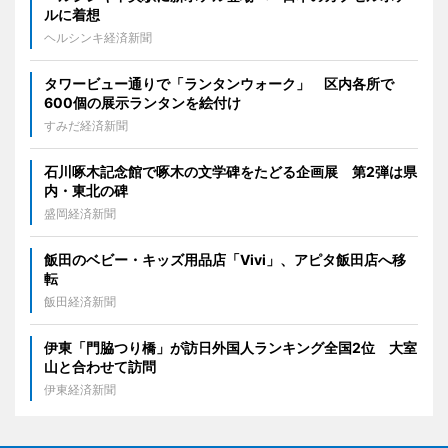
ルに着想
ヘルシンキ経済新聞
タワービュー通りで「ランタンウォーク」 区内各所で
600個の展示ランタンを絵付け
すみだ経済新聞
石川啄木記念館で啄木の文学碑をたどる企画展 第2弾は県
内・東北の碑
盛岡経済新聞
飯田のベビー・キッズ用品店「Vivi」、アピタ飯田店へ移
転
飯田経済新聞
伊東「門脇つり橋」が訪日外国人ランキング全国2位 大室
山と合わせて訪問
伊東経済新聞