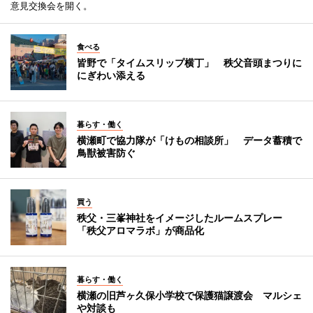
意見交換会を開く。
食べる
皆野で「タイムスリップ横丁」 秩父音頭まつりに
にぎわい添える
暮らす・働く
横瀬町で協力隊が「けもの相談所」 データ蓄積で
鳥獣被害防ぐ
買う
秩父・三峯神社をイメージしたルームスプレー
「秩父アロマラボ」が商品化
暮らす・働く
横瀬の旧芦ヶ久保小学校で保護猫譲渡会 マルシェ
や対談も