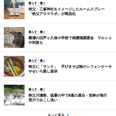
暮らす・働く
秩父・三峯神社をイメージしたルームスプレー
「秩父アロマラボ」が商品化
暮らす・働く
横瀬の旧芦ヶ久保小学校で保護猫譲渡会 マルシェ
や対談も
暮らす・働く
秩父に「サンク」 手びきそば粉のシフォンケーキ
やせいろ蒸し提供
暮らす・働く
秩父川瀬祭、猛暑の中で8基の屋台・笠鉾が曳行
荒川でみこし洗い
もっと見る