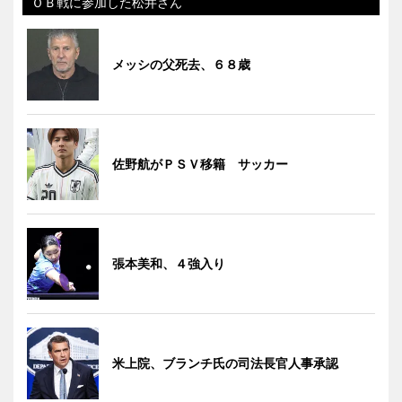
ＯＢ戦に参加した松井さん
メッシの父死去、６８歳
佐野航がＰＳＶ移籍 サッカー
張本美和、４強入り
米上院、ブランチ氏の司法長官人事承認