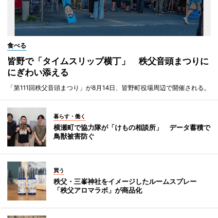
食べる
皆野で「タイムスリップ横丁」 秩父音頭まつりに
にぎわい添える
「第111回秩父音頭まつり」が8月14日、皆野町役場周辺で開催される。
暮らす・働く
横瀬町で協力隊が「けもの相談所」 データ蓄積で
鳥獣被害防ぐ
買う
秩父・三峯神社をイメージしたルームスプレー
「秩父アロマラボ」が商品化