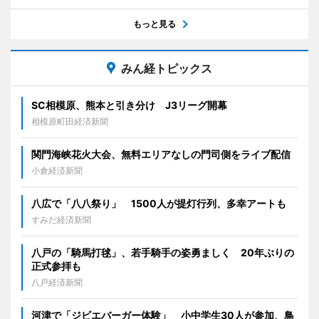
もっと見る
みん経トピックス
SC相模原、熊本と引き分け J3リーグ開幕
相模原町田経済新聞
関門海峡花火大会、無料エリアなしの門司側をライブ配信
小倉経済新聞
八広で「八八祭り」 1500人が提灯行列、多幸アートも
すみだ経済新聞
八戸の「騎馬打毬」、若手騎手の姿勇ましく 20年ぶりの
正式参拝も
八戸経済新聞
河津で「ジビエバーガー体験」 小中学生30人が参加、鳥