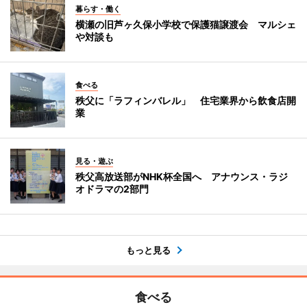
暮らす・働く
横瀬の旧芦ヶ久保小学校で保護猫譲渡会 マルシェ
や対談も
食べる
秩父に「ラフィンバレル」 住宅業界から飲食店開
業
見る・遊ぶ
秩父高放送部がNHK杯全国へ アナウンス・ラジ
オドラマの2部門
もっと見る
食べる