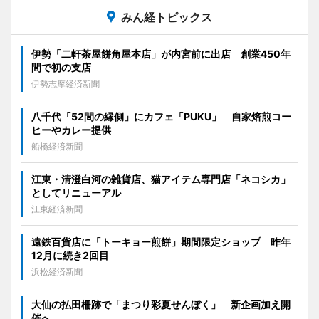
みん経トピックス
伊勢「二軒茶屋餅角屋本店」が内宮前に出店 創業450年
間で初の支店
伊勢志摩経済新聞
八千代「52間の縁側」にカフェ「PUKU」 自家焙煎コー
ヒーやカレー提供
船橋経済新聞
江東・清澄白河の雑貨店、猫アイテム専門店「ネコシカ」
としてリニューアル
江東経済新聞
遠鉄百貨店に「トーキョー煎餅」期間限定ショップ 昨年
12月に続き2回目
浜松経済新聞
大仙の払田柵跡で「まつり彩夏せんぼく」 新企画加え開
催へ