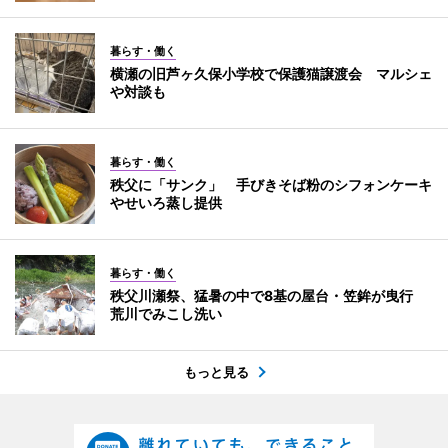
暮らす・働く
横瀬の旧芦ヶ久保小学校で保護猫譲渡会 マルシェ
や対談も
暮らす・働く
秩父に「サンク」 手びきそば粉のシフォンケーキ
やせいろ蒸し提供
暮らす・働く
秩父川瀬祭、猛暑の中で8基の屋台・笠鉾が曳行
荒川でみこし洗い
もっと見る