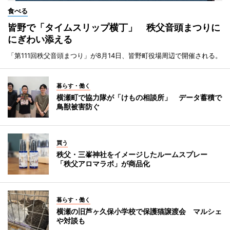
食べる
皆野で「タイムスリップ横丁」 秩父音頭まつりに
にぎわい添える
「第111回秩父音頭まつり」が8月14日、皆野町役場周辺で開催される。
暮らす・働く
横瀬町で協力隊が「けもの相談所」 データ蓄積で
鳥獣被害防ぐ
買う
秩父・三峯神社をイメージしたルームスプレー
「秩父アロマラボ」が商品化
暮らす・働く
横瀬の旧芦ヶ久保小学校で保護猫譲渡会 マルシェ
や対談も