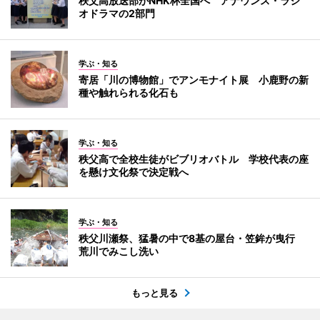
秩父高放送部がNHK杯全国へ アナウンス・ラジ
オドラマの2部門
学ぶ・知る
寄居「川の博物館」でアンモナイト展 小鹿野の新
種や触れられる化石も
学ぶ・知る
秩父高で全校生徒がビブリオバトル 学校代表の座
を懸け文化祭で決定戦へ
学ぶ・知る
秩父川瀬祭、猛暑の中で8基の屋台・笠鉾が曳行
荒川でみこし洗い
もっと見る