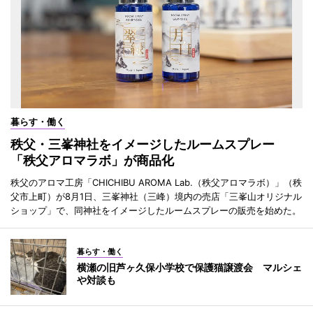
暮らす・働く
秩父・三峯神社をイメージしたルームスプレー
「秩父アロマラボ」が商品化
秩父のアロマ工房「CHICHIBU AROMA Lab.（秩父アロマラボ）」（秩
父市上町）が8月1日、三峯神社（三峰）境内の売店「三峯山オリジナル
ショップ」で、同神社をイメージしたルームスプレーの販売を始めた。
暮らす・働く
横瀬の旧芦ヶ久保小学校で保護猫譲渡会 マルシェ
や対談も