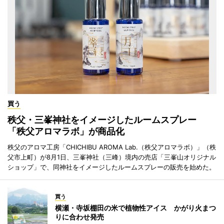
買う
秩父・三峯神社をイメージしたルームスプレー
「秩父アロマラボ」が商品化
秩父のアロマ工房「CHICHIBU AROMA Lab.（秩父アロマラボ）」（秩
父市上町）が8月1日、三峯神社（三峰）境内の売店「三峯山オリジナル
ショップ」で、同神社をイメージしたルームスプレーの販売を始めた。
買う
横瀬・寺坂棚田の米で植物性アイス かがり火まつ
りに合わせ発売