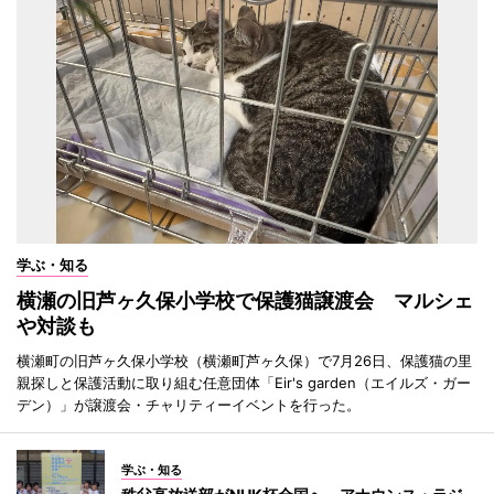
学ぶ・知る
横瀬の旧芦ヶ久保小学校で保護猫譲渡会 マルシェ
や対談も
横瀬町の旧芦ヶ久保小学校（横瀬町芦ヶ久保）で7月26日、保護猫の里
親探しと保護活動に取り組む任意団体「Eir's garden（エイルズ・ガー
デン）」が譲渡会・チャリティーイベントを行った。
学ぶ・知る