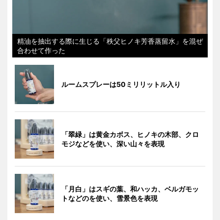
精油を抽出する際に生じる「秩父ヒノキ芳香蒸留水」を混ぜ
合わせて作った
ルームスプレーは50ミリリットル入り
「翠緑」は黄金カボス、ヒノキの木部、クロ
モジなどを使い、深い山々を表現
「月白」はスギの葉、和ハッカ、ベルガモッ
トなどのを使い、雪景色を表現