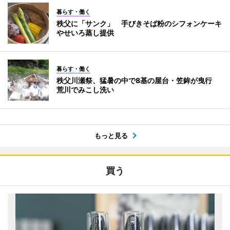
暮らす・働く
秩父に「サンク」 手びきそば粉のシフォンケーキ
やせいろ蒸し提供
暮らす・働く
秩父川瀬祭、猛暑の中で8基の屋台・笠鉾が曳行
荒川でみこし洗い
もっと見る
買う