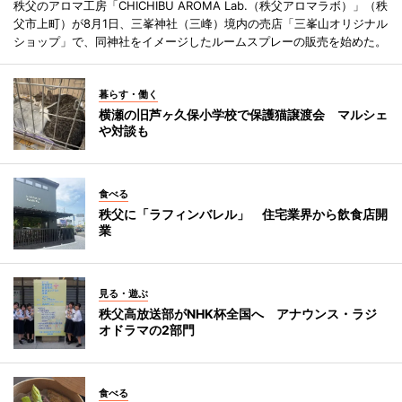
秩父のアロマ工房「CHICHIBU AROMA Lab.（秩父アロマラボ）」（秩
父市上町）が8月1日、三峯神社（三峰）境内の売店「三峯山オリジナル
ショップ」で、同神社をイメージしたルームスプレーの販売を始めた。
暮らす・働く
横瀬の旧芦ヶ久保小学校で保護猫譲渡会 マルシェ
や対談も
食べる
秩父に「ラフィンバレル」 住宅業界から飲食店開
業
見る・遊ぶ
秩父高放送部がNHK杯全国へ アナウンス・ラジ
オドラマの2部門
食べる