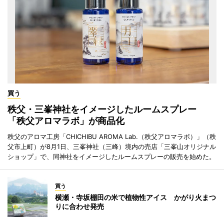
買う
秩父・三峯神社をイメージしたルームスプレー
「秩父アロマラボ」が商品化
秩父のアロマ工房「CHICHIBU AROMA Lab.（秩父アロマラボ）」（秩
父市上町）が8月1日、三峯神社（三峰）境内の売店「三峯山オリジナル
ショップ」で、同神社をイメージしたルームスプレーの販売を始めた。
買う
横瀬・寺坂棚田の米で植物性アイス かがり火まつ
りに合わせ発売