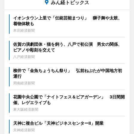
みん経トピックス
イオンタウン上里で「伝統芸能まつり」 獅子舞や太鼓、
着物体験も
本庄経済新聞
佐賀の演劇団体・猫を飼う、八戸で初公演 男女の関係、
ピアノや彫刻を交えて
八戸経済新聞
柳井で「金魚ちょうちん祭り」 弘前ねぷたが中国地方初
運行
周南経済新聞
花園中央公園で「ナイトフェス＆ビアガーデン」 3日間開
催、レゲエライブも
東大阪経済新聞
天神に複合ビル「天神ビジネスセンターII」開業
天神経済新聞