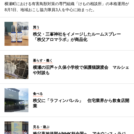
横瀬町における有害鳥獣対策の専門組織「けもの相談所」の本格運用が
8月1日、地域おこし協力隊員3人を中心に始まった。
買う
秩父・三峯神社をイメージしたルームスプレー
「秩父アロマラボ」が商品化
暮らす・働く
横瀬の旧芦ヶ久保小学校で保護猫譲渡会 マルシェ
や対談も
食べる
秩父に「ラフィンバレル」 住宅業界から飲食店開
業
見る・遊ぶ
秩父高放送部がNHK杯全国へ アナウンス・ラジ