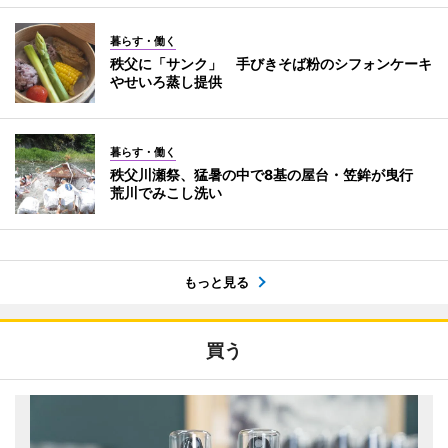
暮らす・働く
秩父に「サンク」 手びきそば粉のシフォンケーキ
やせいろ蒸し提供
暮らす・働く
秩父川瀬祭、猛暑の中で8基の屋台・笠鉾が曳行
荒川でみこし洗い
もっと見る
買う