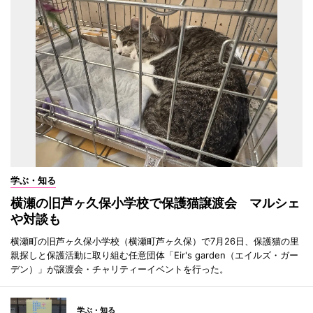
学ぶ・知る
横瀬の旧芦ヶ久保小学校で保護猫譲渡会 マルシェ
や対談も
横瀬町の旧芦ヶ久保小学校（横瀬町芦ヶ久保）で7月26日、保護猫の里
親探しと保護活動に取り組む任意団体「Eir's garden（エイルズ・ガー
デン）」が譲渡会・チャリティーイベントを行った。
学ぶ・知る