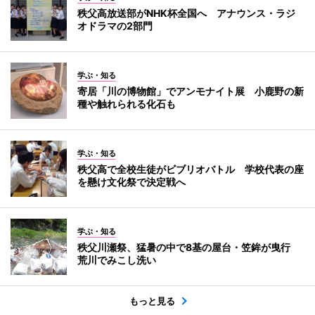
秩父高放送部がNHK杯全国へ アナウンス・ラジ
オドラマの2部門
学ぶ・知る
寄居「川の博物館」でアンモナイト展 小鹿野の新
種や触れられる化石も
学ぶ・知る
秩父高で全校生徒がビブリオバトル 学校代表の座
を懸け文化祭で決定戦へ
学ぶ・知る
秩父川瀬祭、猛暑の中で8基の屋台・笠鉾が曳行
荒川でみこし洗い
もっと見る