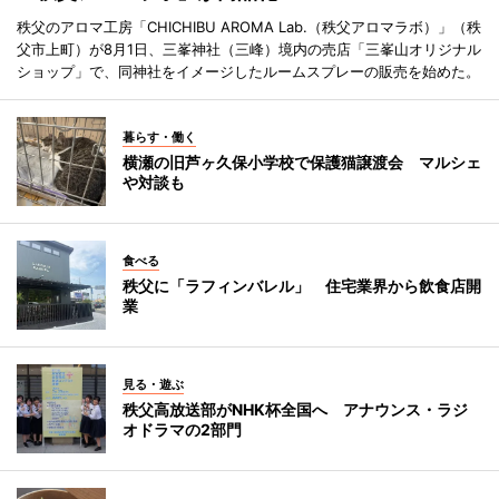
秩父のアロマ工房「CHICHIBU AROMA Lab.（秩父アロマラボ）」（秩
父市上町）が8月1日、三峯神社（三峰）境内の売店「三峯山オリジナル
ショップ」で、同神社をイメージしたルームスプレーの販売を始めた。
暮らす・働く
横瀬の旧芦ヶ久保小学校で保護猫譲渡会 マルシェ
や対談も
食べる
秩父に「ラフィンバレル」 住宅業界から飲食店開
業
見る・遊ぶ
秩父高放送部がNHK杯全国へ アナウンス・ラジ
オドラマの2部門