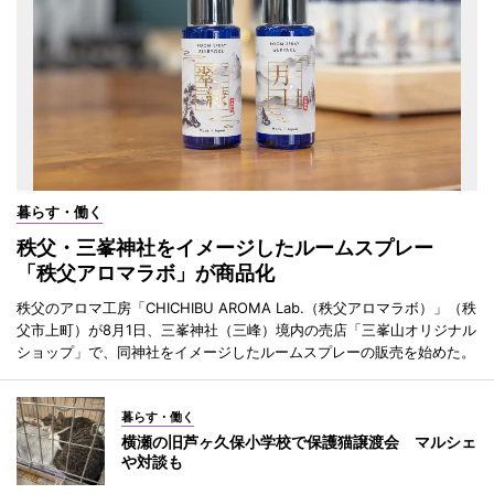
暮らす・働く
秩父・三峯神社をイメージしたルームスプレー
「秩父アロマラボ」が商品化
秩父のアロマ工房「CHICHIBU AROMA Lab.（秩父アロマラボ）」（秩
父市上町）が8月1日、三峯神社（三峰）境内の売店「三峯山オリジナル
ショップ」で、同神社をイメージしたルームスプレーの販売を始めた。
暮らす・働く
横瀬の旧芦ヶ久保小学校で保護猫譲渡会 マルシェ
や対談も