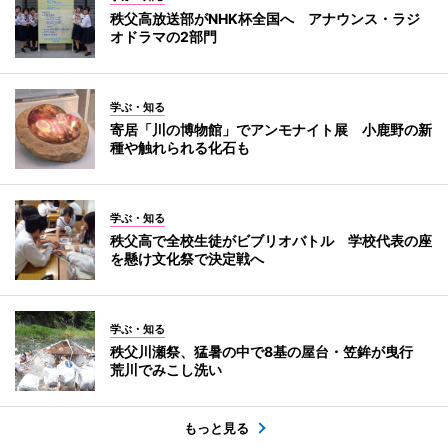
秩父高放送部がNHK杯全国へ アナウンス・ラジ
オドラマの2部門
学ぶ・知る
寄居「川の博物館」でアンモナイト展 小鹿野の新
種や触れられる化石も
学ぶ・知る
秩父高で全校生徒がビブリオバトル 学校代表の座
を懸け文化祭で決定戦へ
学ぶ・知る
秩父川瀬祭、猛暑の中で8基の屋台・笠鉾が曳行
荒川でみこし洗い
もっと見る