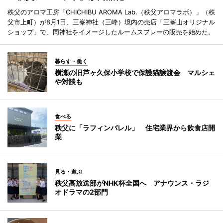
秩父のアロマ工房「CHICHIBU AROMA Lab.（秩父アロマラボ）」（秩
父市上町）が8月1日、三峯神社（三峰）境内の売店「三峯山オリジナル
ショップ」で、同神社をイメージしたルームスプレーの販売を始めた。
暮らす・働く
横瀬の旧芦ヶ久保小学校で保護猫譲渡会 マルシェ
や対談も
食べる
秩父に「ラフィンバレル」 住宅業界から飲食店開
業
見る・遊ぶ
秩父高放送部がNHK杯全国へ アナウンス・ラジ
オドラマの2部門