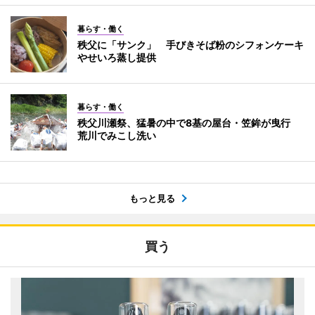
暮らす・働く
秩父に「サンク」 手びきそば粉のシフォンケーキ
やせいろ蒸し提供
暮らす・働く
秩父川瀬祭、猛暑の中で8基の屋台・笠鉾が曳行
荒川でみこし洗い
もっと見る
買う