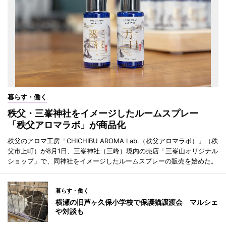
暮らす・働く
秩父・三峯神社をイメージしたルームスプレー
「秩父アロマラボ」が商品化
秩父のアロマ工房「CHICHIBU AROMA Lab.（秩父アロマラボ）」（秩
父市上町）が8月1日、三峯神社（三峰）境内の売店「三峯山オリジナル
ショップ」で、同神社をイメージしたルームスプレーの販売を始めた。
暮らす・働く
横瀬の旧芦ヶ久保小学校で保護猫譲渡会 マルシェ
や対談も