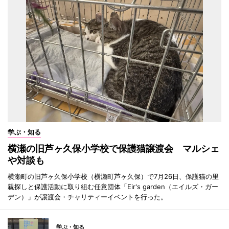
学ぶ・知る
横瀬の旧芦ヶ久保小学校で保護猫譲渡会 マルシェ
や対談も
横瀬町の旧芦ヶ久保小学校（横瀬町芦ヶ久保）で7月26日、保護猫の里
親探しと保護活動に取り組む任意団体「Eir's garden（エイルズ・ガー
デン）」が譲渡会・チャリティーイベントを行った。
学ぶ・知る