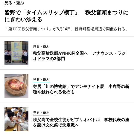
見る・遊ぶ
皆野で「タイムスリップ横丁」 秩父音頭まつりに
にぎわい添える
「第111回秩父音頭まつり」が8月14日、皆野町役場周辺で開催される。
見る・遊ぶ
秩父高放送部がNHK杯全国へ アナウンス・ラジ
オドラマの2部門
見る・遊ぶ
寄居「川の博物館」でアンモナイト展 小鹿野の新
種や触れられる化石も
見る・遊ぶ
秩父高で全校生徒がビブリオバトル 学校代表の座
を懸け文化祭で決定戦へ