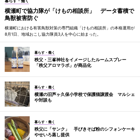
暮らす・働く
横瀬町で協力隊が「けもの相談所」 データ蓄積で
鳥獣被害防ぐ
横瀬町における有害鳥獣対策の専門組織「けもの相談所」の本格運用が
8月1日、地域おこし協力隊員3人を中心に始まった。
暮らす・働く
秩父・三峯神社をイメージしたルームスプレー
「秩父アロマラボ」が商品化
暮らす・働く
横瀬の旧芦ヶ久保小学校で保護猫譲渡会 マルシェ
や対談も
暮らす・働く
秩父に「サンク」 手びきそば粉のシフォンケーキ
やせいろ蒸し提供