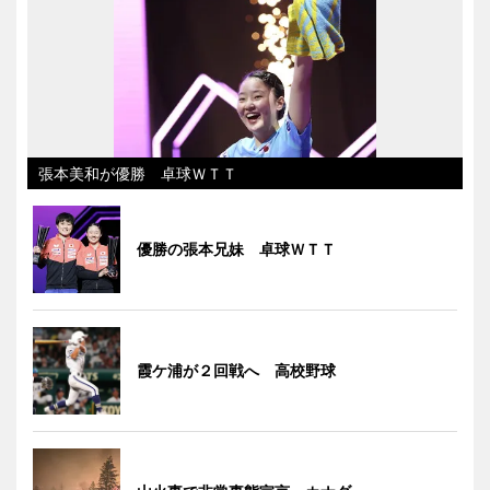
張本美和が優勝 卓球ＷＴＴ
優勝の張本兄妹 卓球ＷＴＴ
霞ケ浦が２回戦へ 高校野球