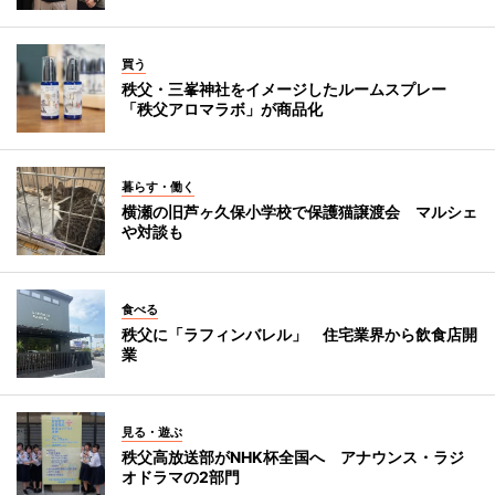
買う
秩父・三峯神社をイメージしたルームスプレー
「秩父アロマラボ」が商品化
暮らす・働く
横瀬の旧芦ヶ久保小学校で保護猫譲渡会 マルシェ
や対談も
食べる
秩父に「ラフィンバレル」 住宅業界から飲食店開
業
見る・遊ぶ
秩父高放送部がNHK杯全国へ アナウンス・ラジ
オドラマの2部門