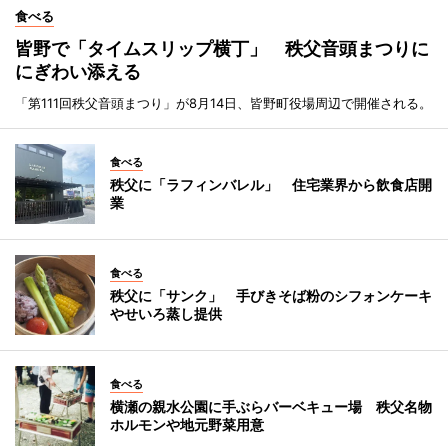
食べる
皆野で「タイムスリップ横丁」 秩父音頭まつりに
にぎわい添える
「第111回秩父音頭まつり」が8月14日、皆野町役場周辺で開催される。
食べる
秩父に「ラフィンバレル」 住宅業界から飲食店開
業
食べる
秩父に「サンク」 手びきそば粉のシフォンケーキ
やせいろ蒸し提供
食べる
横瀬の親水公園に手ぶらバーベキュー場 秩父名物
ホルモンや地元野菜用意