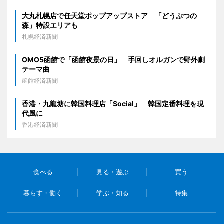
大丸札幌店で任天堂ポップアップストア 「どうぶつの
森」特設エリアも
札幌経済新聞
OMO5函館で「函館夜景の日」 手回しオルガンで野外劇
テーマ曲
函館経済新聞
香港・九龍塘に韓国料理店「Social」 韓国定番料理を現
代風に
香港経済新聞
食べる
見る・遊ぶ
買う
暮らす・働く
学ぶ・知る
特集