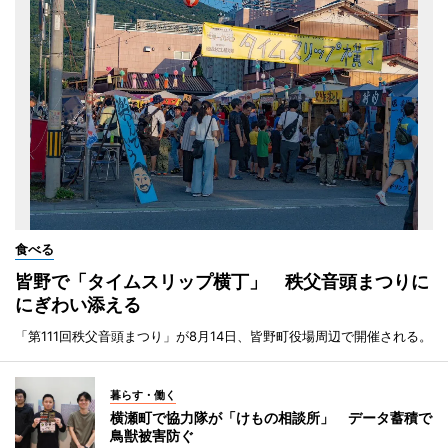
食べる
皆野で「タイムスリップ横丁」 秩父音頭まつりに
にぎわい添える
「第111回秩父音頭まつり」が8月14日、皆野町役場周辺で開催される。
暮らす・働く
横瀬町で協力隊が「けもの相談所」 データ蓄積で
鳥獣被害防ぐ