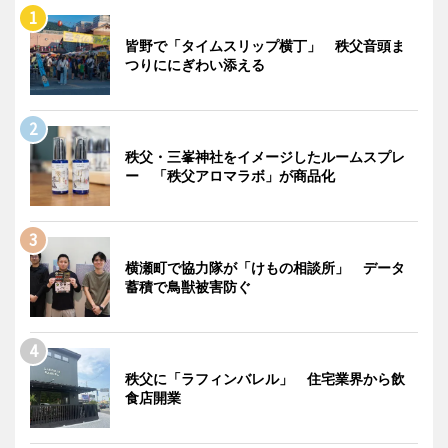
皆野で「タイムスリップ横丁」 秩父音頭ま
つりににぎわい添える
秩父・三峯神社をイメージしたルームスプレ
ー 「秩父アロマラボ」が商品化
横瀬町で協力隊が「けもの相談所」 データ
蓄積で鳥獣被害防ぐ
秩父に「ラフィンバレル」 住宅業界から飲
食店開業