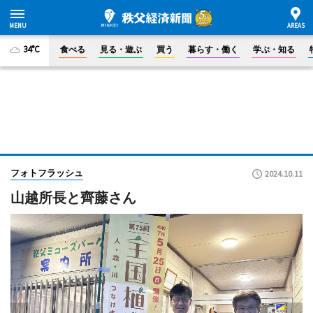
34°C
食べる
見る・遊ぶ
買う
暮らす・働く
学ぶ・知る
フォトフラッシュ
2024.10.11
山越所長と齊藤さん