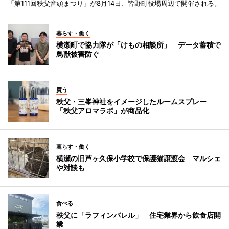
「第111回秩父音頭まつり」が8月14日、皆野町役場周辺で開催される。
暮らす・働く
横瀬町で協力隊が「けもの相談所」 データ蓄積で
鳥獣被害防ぐ
買う
秩父・三峯神社をイメージしたルームスプレー
「秩父アロマラボ」が商品化
暮らす・働く
横瀬の旧芦ヶ久保小学校で保護猫譲渡会 マルシェ
や対談も
食べる
秩父に「ラフィンバレル」 住宅業界から飲食店開
業