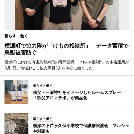
暮らす・働く
横瀬町で協力隊が「けもの相談所」 データ蓄積で
鳥獣被害防ぐ
横瀬町における有害鳥獣対策の専門組織「けもの相談所」の本格運用が
8月1日、地域おこし協力隊員3人を中心に始まった。
暮らす・働く
秩父・三峯神社をイメージしたルームスプレー
「秩父アロマラボ」が商品化
暮らす・働く
横瀬の旧芦ヶ久保小学校で保護猫譲渡会 マルシェ
や対談も