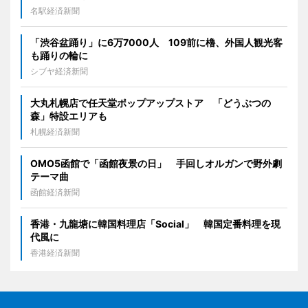
名駅経済新聞
「渋谷盆踊り」に6万7000人 109前に櫓、外国人観光客
も踊りの輪に
シブヤ経済新聞
大丸札幌店で任天堂ポップアップストア 「どうぶつの
森」特設エリアも
札幌経済新聞
OMO5函館で「函館夜景の日」 手回しオルガンで野外劇
テーマ曲
函館経済新聞
香港・九龍塘に韓国料理店「Social」 韓国定番料理を現
代風に
香港経済新聞