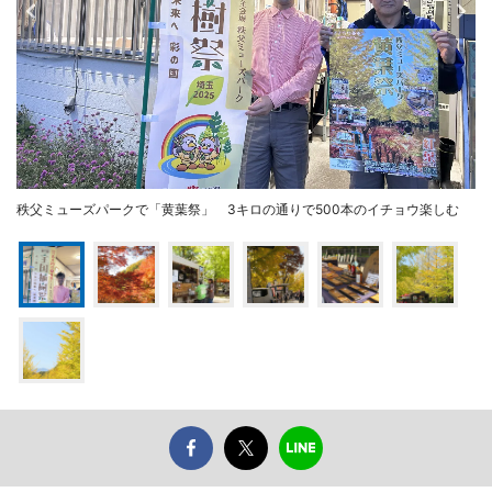
秩父ミューズパークで「黄葉祭」 3キロの通りで500本のイチョウ楽しむ