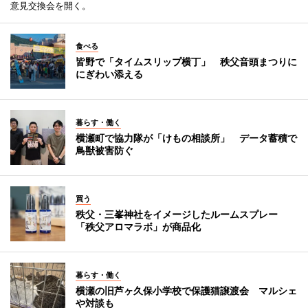
意見交換会を開く。
食べる
皆野で「タイムスリップ横丁」 秩父音頭まつりに
にぎわい添える
暮らす・働く
横瀬町で協力隊が「けもの相談所」 データ蓄積で
鳥獣被害防ぐ
買う
秩父・三峯神社をイメージしたルームスプレー
「秩父アロマラボ」が商品化
暮らす・働く
横瀬の旧芦ヶ久保小学校で保護猫譲渡会 マルシェ
や対談も