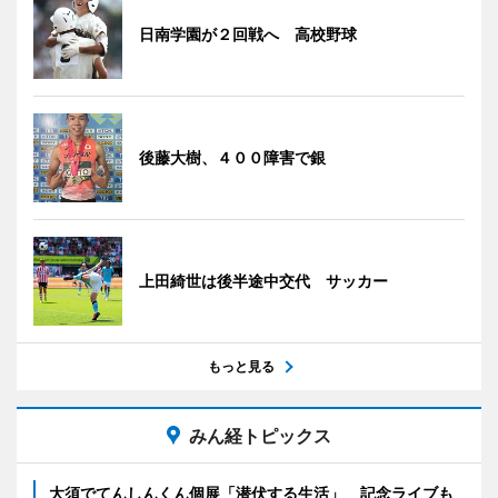
日南学園が２回戦へ 高校野球
後藤大樹、４００障害で銀
上田綺世は後半途中交代 サッカー
もっと見る
みん経トピックス
大須でてんしんくん個展「潜伏する生活」 記念ライブも