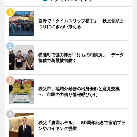
皆野で「タイムスリップ横丁」 秩父音頭ま
つりににぎわい添える
横瀬町で協力隊が「けもの相談所」 データ
蓄積で鳥獣被害防ぐ
秩父市、地域外勤務の出身医師と意見交換
へ 市民の力借り情報呼びかけ
秩父「農園ホテル」、50周年記念で宿泊プラ
ンやバイキング提供