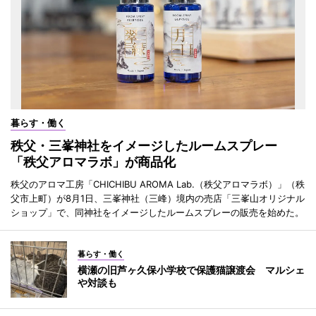
暮らす・働く
秩父・三峯神社をイメージしたルームスプレー
「秩父アロマラボ」が商品化
秩父のアロマ工房「CHICHIBU AROMA Lab.（秩父アロマラボ）」（秩
父市上町）が8月1日、三峯神社（三峰）境内の売店「三峯山オリジナル
ショップ」で、同神社をイメージしたルームスプレーの販売を始めた。
暮らす・働く
横瀬の旧芦ヶ久保小学校で保護猫譲渡会 マルシェ
や対談も