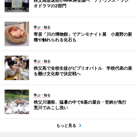
秩父高放送部がNHK杯全国へ アナウンス・ラジ
オドラマの2部門
学ぶ・知る
寄居「川の博物館」でアンモナイト展 小鹿野の新
種や触れられる化石も
学ぶ・知る
秩父高で全校生徒がビブリオバトル 学校代表の座
を懸け文化祭で決定戦へ
学ぶ・知る
秩父川瀬祭、猛暑の中で8基の屋台・笠鉾が曳行
荒川でみこし洗い
もっと見る