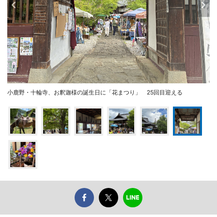
小鹿野・十輪寺、お釈迦様の誕生日に「花まつり」 25回目迎える