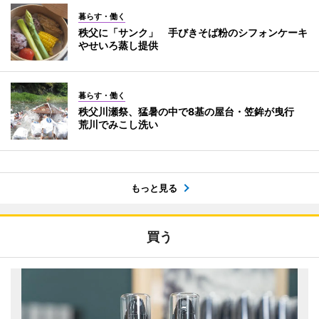
暮らす・働く
秩父に「サンク」 手びきそば粉のシフォンケーキ
やせいろ蒸し提供
暮らす・働く
秩父川瀬祭、猛暑の中で8基の屋台・笠鉾が曳行
荒川でみこし洗い
もっと見る
買う