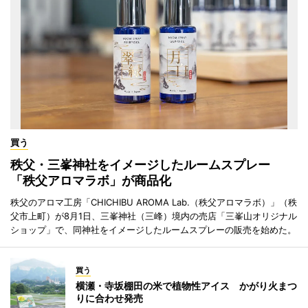
買う
秩父・三峯神社をイメージしたルームスプレー
「秩父アロマラボ」が商品化
秩父のアロマ工房「CHICHIBU AROMA Lab.（秩父アロマラボ）」（秩
父市上町）が8月1日、三峯神社（三峰）境内の売店「三峯山オリジナル
ショップ」で、同神社をイメージしたルームスプレーの販売を始めた。
買う
横瀬・寺坂棚田の米で植物性アイス かがり火まつ
りに合わせ発売