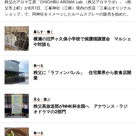
秩父のアロマ工房「CHICHIBU AROMA Lab.（秩父アロマラボ）」（秩
父市上町）が8月1日、三峯神社（三峰）境内の売店「三峯山オリジナル
ショップ」で、同神社をイメージしたルームスプレーの販売を始めた。
暮らす・働く
横瀬の旧芦ヶ久保小学校で保護猫譲渡会 マルシェ
や対談も
食べる
秩父に「ラフィンバレル」 住宅業界から飲食店開
業
見る・遊ぶ
秩父高放送部がNHK杯全国へ アナウンス・ラジ
オドラマの2部門
食べる