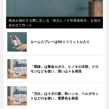
精油を抽出する際に生じる「秩父ヒノキ芳香蒸留水」を混ぜ
合わせて作った
ルームスプレーは50ミリリットル入り
「翠緑」は黄金カボス、ヒノキの木部、クロ
モジなどを使い、深い山々を表現
「月白」はスギの葉、和ハッカ、ベルガモッ
トなどのを使い、雪景色を表現