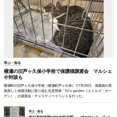
学ぶ・知る
横瀬の旧芦ヶ久保小学校で保護猫譲渡会 マルシェ
や対談も
横瀬町の旧芦ヶ久保小学校（横瀬町芦ヶ久保）で7月26日、保護猫の里
親探しと保護活動に取り組む任意団体「Eir's garden（エイルズ・ガー
デン）」が譲渡会・チャリティーイベントを行った。
学ぶ・知る