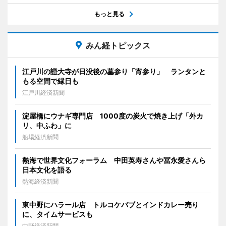
もっと見る
みん経トピックス
江戸川の證大寺が日没後の墓参り「宵参り」 ランタンと
もる空間で縁日も
江戸川経済新聞
淀屋橋にウナギ専門店 1000度の炭火で焼き上げ「外カ
リ、中ふわ」に
船場経済新聞
熱海で世界文化フォーラム 中田英寿さんや冨永愛さんら
日本文化を語る
熱海経済新聞
東中野にハラール店 トルコケバブとインドカレー売り
に、タイムサービスも
中野経済新聞