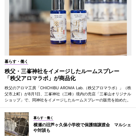
暮らす・働く
秩父・三峯神社をイメージしたルームスプレー
「秩父アロマラボ」が商品化
秩父のアロマ工房「CHICHIBU AROMA Lab.（秩父アロマラボ）」（秩
父市上町）が8月1日、三峯神社（三峰）境内の売店「三峯山オリジナル
ショップ」で、同神社をイメージしたルームスプレーの販売を始めた。
暮らす・働く
横瀬の旧芦ヶ久保小学校で保護猫譲渡会 マルシェ
や対談も