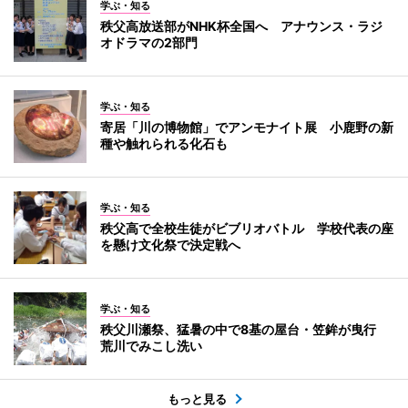
学ぶ・知る
秩父高放送部がNHK杯全国へ アナウンス・ラジ
オドラマの2部門
学ぶ・知る
寄居「川の博物館」でアンモナイト展 小鹿野の新
種や触れられる化石も
学ぶ・知る
秩父高で全校生徒がビブリオバトル 学校代表の座
を懸け文化祭で決定戦へ
学ぶ・知る
秩父川瀬祭、猛暑の中で8基の屋台・笠鉾が曳行
荒川でみこし洗い
もっと見る