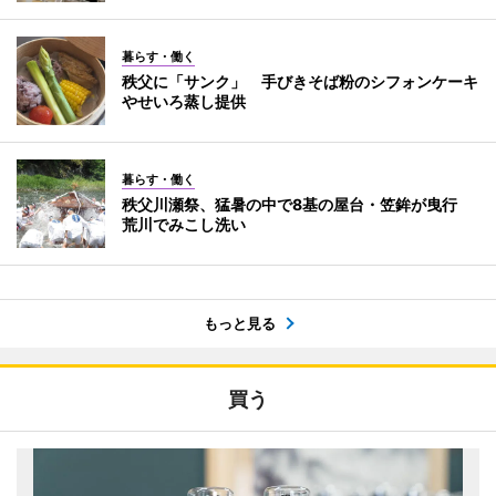
暮らす・働く
秩父に「サンク」 手びきそば粉のシフォンケーキ
やせいろ蒸し提供
暮らす・働く
秩父川瀬祭、猛暑の中で8基の屋台・笠鉾が曳行
荒川でみこし洗い
もっと見る
買う