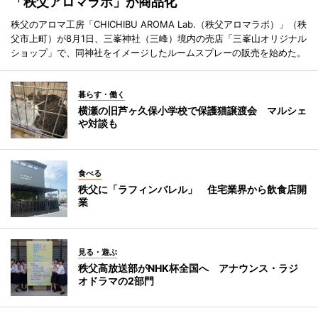
「秩父アロマラボ」が商品化
秩父のアロマ工房「CHICHIBU AROMA Lab.（秩父アロマラボ）」（秩
父市上町）が8月1日、三峯神社（三峰）境内の売店「三峯山オリジナル
ショップ」で、同神社をイメージしたルームスプレーの販売を始めた。
暮らす・働く
横瀬の旧芦ヶ久保小学校で保護猫譲渡会 マルシェ
や対談も
食べる
秩父に「ラフィンバレル」 住宅業界から飲食店開
業
見る・遊ぶ
秩父高放送部がNHK杯全国へ アナウンス・ラジ
オドラマの2部門