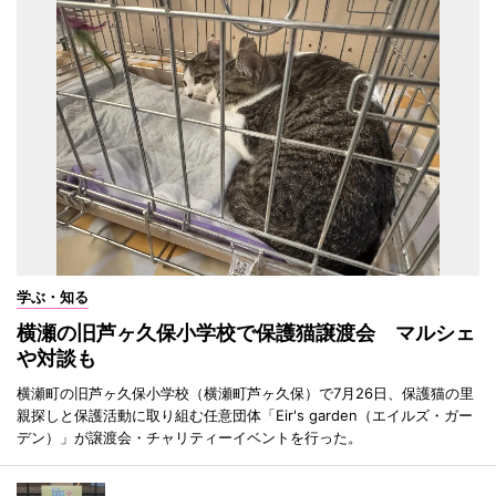
学ぶ・知る
横瀬の旧芦ヶ久保小学校で保護猫譲渡会 マルシェ
や対談も
横瀬町の旧芦ヶ久保小学校（横瀬町芦ヶ久保）で7月26日、保護猫の里
親探しと保護活動に取り組む任意団体「Eir's garden（エイルズ・ガー
デン）」が譲渡会・チャリティーイベントを行った。