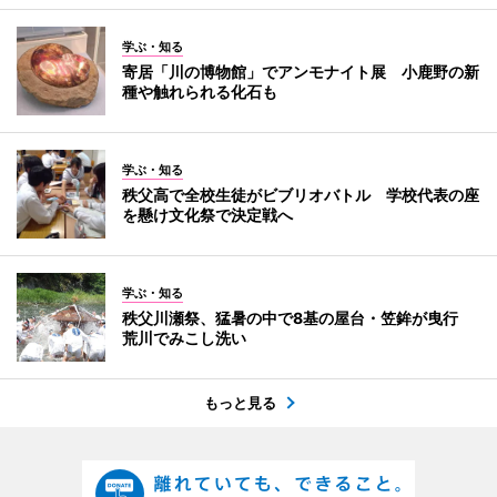
学ぶ・知る
寄居「川の博物館」でアンモナイト展 小鹿野の新
種や触れられる化石も
学ぶ・知る
秩父高で全校生徒がビブリオバトル 学校代表の座
を懸け文化祭で決定戦へ
学ぶ・知る
秩父川瀬祭、猛暑の中で8基の屋台・笠鉾が曳行
荒川でみこし洗い
もっと見る