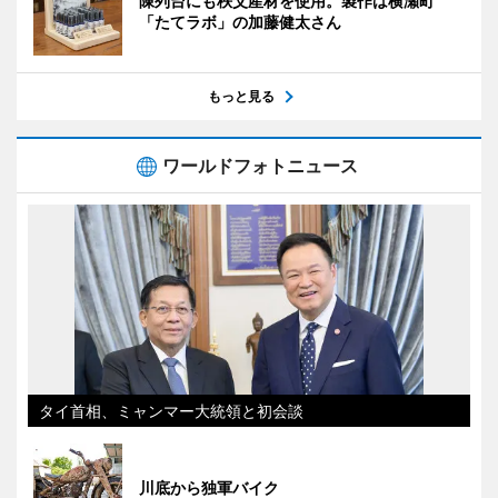
陳列台にも秩父産材を使用。製作は横瀬町
「たてラボ」の加藤健太さん
もっと見る
ワールドフォトニュース
タイ首相、ミャンマー大統領と初会談
川底から独軍バイク