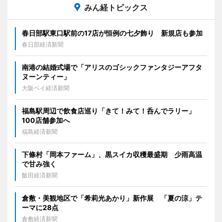
みん経トピックス
春日部駅東口駅前の17店が恒例の七夕飾り 新規店も参加
春日部経済新聞
南港の結婚式場で「アリスのゴシックファンタジーアフタ
ヌーンティー」
大阪ベイ経済新聞
福島駅周辺で飲食店巡り「きて！みて！呑んでラリー」
100店舗参加へ
福島経済新聞
下條村「岡本ファーム」、黒スイカ収穫最盛期 少雨高温
で甘み強く
飯田経済新聞
倉敷・美観地区で「希莉光あかり」新作展 「夏の涼」テ
ーマに28点
倉敷経済新聞