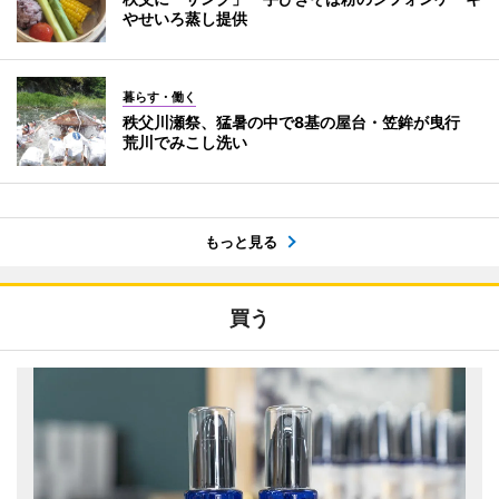
やせいろ蒸し提供
暮らす・働く
秩父川瀬祭、猛暑の中で8基の屋台・笠鉾が曳行
荒川でみこし洗い
もっと見る
買う