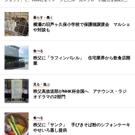
暮らす・働く
横瀬の旧芦ヶ久保小学校で保護猫譲渡会 マルシェ
や対談も
食べる
秩父に「ラフィンバレル」 住宅業界から飲食店開
業
見る・遊ぶ
秩父高放送部がNHK杯全国へ アナウンス・ラジ
オドラマの2部門
食べる
秩父に「サンク」 手びきそば粉のシフォンケーキ
やせいろ蒸し提供