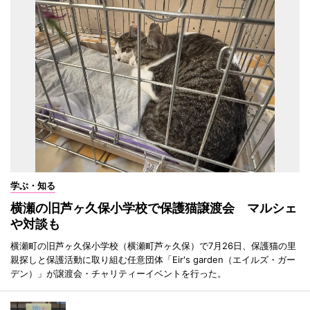
学ぶ・知る
横瀬の旧芦ヶ久保小学校で保護猫譲渡会 マルシェ
や対談も
横瀬町の旧芦ヶ久保小学校（横瀬町芦ヶ久保）で7月26日、保護猫の里
親探しと保護活動に取り組む任意団体「Eir's garden（エイルズ・ガー
デン）」が譲渡会・チャリティーイベントを行った。