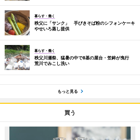
暮らす・働く
秩父に「サンク」 手びきそば粉のシフォンケーキ
やせいろ蒸し提供
暮らす・働く
秩父川瀬祭、猛暑の中で8基の屋台・笠鉾が曳行
荒川でみこし洗い
もっと見る
買う