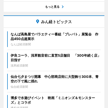
もっと見る
みん経トピックス
なんば高島屋でバラエティー番組「プレバト」展覧会 作
品450点超展示
なんば経済新聞
伊良コーラ、浅草観音前に直営5店舗目 「300年続く店」
目指す
浅草経済新聞
仙台七夕まつり開幕 中心部商店街に大型飾り300本、青
空の下で風に揺れ
仙台経済新聞
博多で水遊びイベント 映画「ミニオンズ＆モンスター
ズ」とコラボ
博多経済新聞