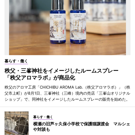
暮らす・働く
秩父・三峯神社をイメージしたルームスプレー
「秩父アロマラボ」が商品化
秩父のアロマ工房「CHICHIBU AROMA Lab.（秩父アロマラボ）」（秩
父市上町）が8月1日、三峯神社（三峰）境内の売店「三峯山オリジナル
ショップ」で、同神社をイメージしたルームスプレーの販売を始めた。
暮らす・働く
横瀬の旧芦ヶ久保小学校で保護猫譲渡会 マルシェ
や対談も