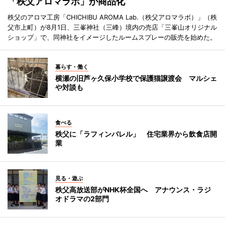
「秩父アロマラボ」が商品化
秩父のアロマ工房「CHICHIBU AROMA Lab.（秩父アロマラボ）」（秩
父市上町）が8月1日、三峯神社（三峰）境内の売店「三峯山オリジナル
ショップ」で、同神社をイメージしたルームスプレーの販売を始めた。
暮らす・働く
横瀬の旧芦ヶ久保小学校で保護猫譲渡会 マルシェ
や対談も
食べる
秩父に「ラフィンバレル」 住宅業界から飲食店開
業
見る・遊ぶ
秩父高放送部がNHK杯全国へ アナウンス・ラジ
オドラマの2部門