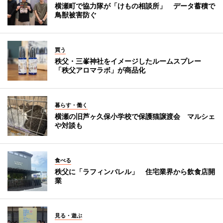
横瀬町で協力隊が「けもの相談所」 データ蓄積で
鳥獣被害防ぐ
買う
秩父・三峯神社をイメージしたルームスプレー
「秩父アロマラボ」が商品化
暮らす・働く
横瀬の旧芦ヶ久保小学校で保護猫譲渡会 マルシェ
や対談も
食べる
秩父に「ラフィンバレル」 住宅業界から飲食店開
業
見る・遊ぶ