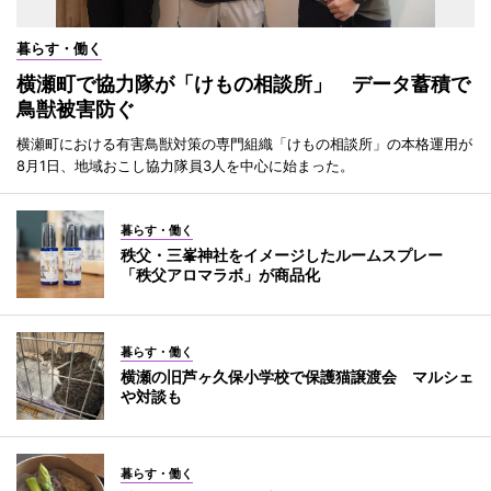
暮らす・働く
横瀬町で協力隊が「けもの相談所」 データ蓄積で
鳥獣被害防ぐ
横瀬町における有害鳥獣対策の専門組織「けもの相談所」の本格運用が
8月1日、地域おこし協力隊員3人を中心に始まった。
暮らす・働く
秩父・三峯神社をイメージしたルームスプレー
「秩父アロマラボ」が商品化
暮らす・働く
横瀬の旧芦ヶ久保小学校で保護猫譲渡会 マルシェ
や対談も
暮らす・働く