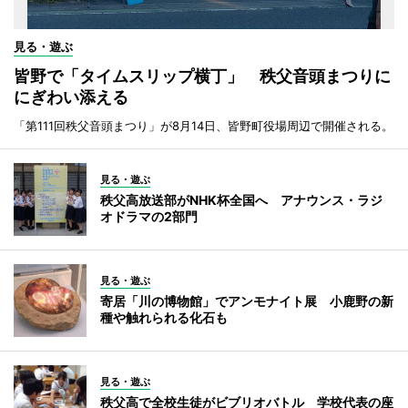
見る・遊ぶ
皆野で「タイムスリップ横丁」 秩父音頭まつりに
にぎわい添える
「第111回秩父音頭まつり」が8月14日、皆野町役場周辺で開催される。
見る・遊ぶ
秩父高放送部がNHK杯全国へ アナウンス・ラジ
オドラマの2部門
見る・遊ぶ
寄居「川の博物館」でアンモナイト展 小鹿野の新
種や触れられる化石も
見る・遊ぶ
秩父高で全校生徒がビブリオバトル 学校代表の座