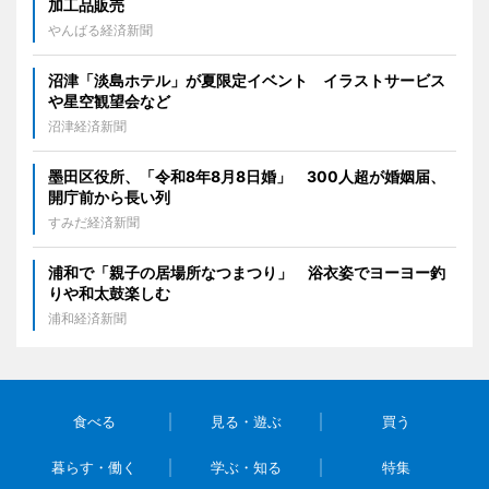
加工品販売
やんばる経済新聞
沼津「淡島ホテル」が夏限定イベント イラストサービス
や星空観望会など
沼津経済新聞
墨田区役所、「令和8年8月8日婚」 300人超が婚姻届、
開庁前から長い列
すみだ経済新聞
浦和で「親子の居場所なつまつり」 浴衣姿でヨーヨー釣
りや和太鼓楽しむ
浦和経済新聞
食べる
見る・遊ぶ
買う
暮らす・働く
学ぶ・知る
特集