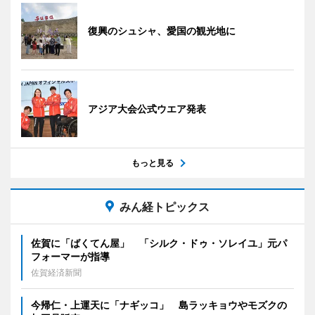
復興のシュシャ、愛国の観光地に
アジア大会公式ウエア発表
もっと見る
みん経トピックス
佐賀に「ばくてん屋」 「シルク・ドゥ・ソレイユ」元パ
フォーマーが指導
佐賀経済新聞
今帰仁・上運天に「ナギッコ」 島ラッキョウやモズクの