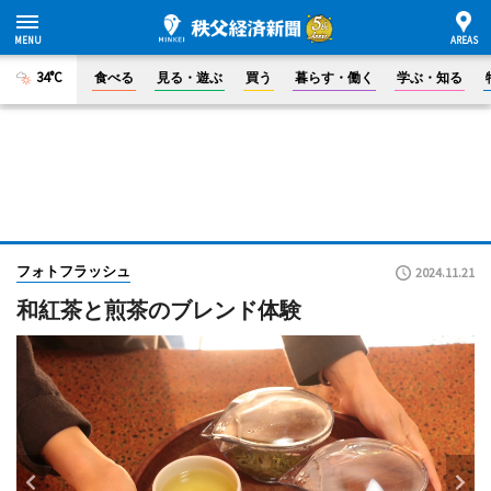
34°C
食べる
見る・遊ぶ
買う
暮らす・働く
学ぶ・知る
フォトフラッシュ
2024.11.21
和紅茶と煎茶のブレンド体験