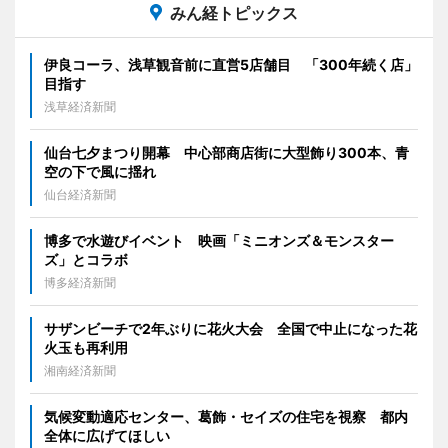
みん経トピックス
伊良コーラ、浅草観音前に直営5店舗目 「300年続く店」
目指す
浅草経済新聞
仙台七夕まつり開幕 中心部商店街に大型飾り300本、青
空の下で風に揺れ
仙台経済新聞
博多で水遊びイベント 映画「ミニオンズ＆モンスター
ズ」とコラボ
博多経済新聞
サザンビーチで2年ぶりに花火大会 全国で中止になった花
火玉も再利用
湘南経済新聞
気候変動適応センター、葛飾・セイズの住宅を視察 都内
全体に広げてほしい