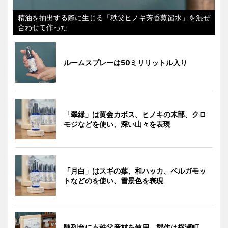
精油を抽出する際に生じる「秩父ヒノキ芳香蒸留水」を混ぜ
合わせて作った
ルームスプレーは50ミリリットル入り
「翠緑」は黄金カボス、ヒノキの木部、クロ
モジなどを使い、深い山々を表現
「月白」はスギの葉、和ハッカ、ベルガモッ
トなどのを使い、雪景色を表現
陳列台にも秩父産材を使用。製作は横瀬町