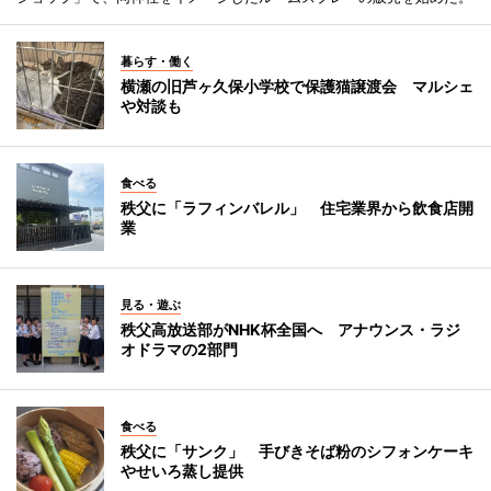
暮らす・働く
横瀬の旧芦ヶ久保小学校で保護猫譲渡会 マルシェ
や対談も
食べる
秩父に「ラフィンバレル」 住宅業界から飲食店開
業
見る・遊ぶ
秩父高放送部がNHK杯全国へ アナウンス・ラジ
オドラマの2部門
食べる
秩父に「サンク」 手びきそば粉のシフォンケーキ
やせいろ蒸し提供