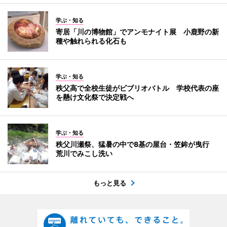
学ぶ・知る
寄居「川の博物館」でアンモナイト展 小鹿野の新
種や触れられる化石も
学ぶ・知る
秩父高で全校生徒がビブリオバトル 学校代表の座
を懸け文化祭で決定戦へ
学ぶ・知る
秩父川瀬祭、猛暑の中で8基の屋台・笠鉾が曳行
荒川でみこし洗い
もっと見る