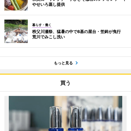
やせいろ蒸し提供
暮らす・働く
秩父川瀬祭、猛暑の中で8基の屋台・笠鉾が曳行
荒川でみこし洗い
もっと見る
買う