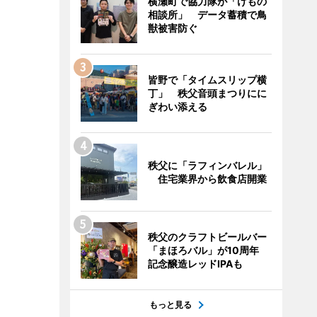
横瀬町で協力隊が「けもの
相談所」 データ蓄積で鳥
獣被害防ぐ
皆野で「タイムスリップ横
丁」 秩父音頭まつりにに
ぎわい添える
秩父に「ラフィンバレル」
住宅業界から飲食店開業
秩父のクラフトビールバー
「まほろバル」が10周年
記念醸造レッドIPAも
もっと見る