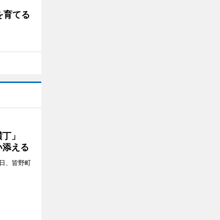
を育てる
プ横丁」
い添える
4日、皆野町