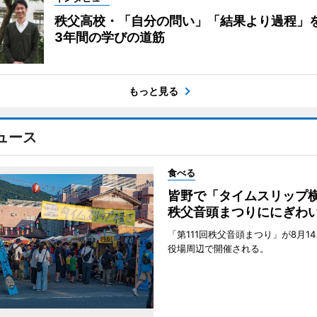
秩父高校・「自分の問い」「結果より過程」
3年間の学びの道筋
もっと見る
ュース
食べる
皆野で「タイムスリッ
秩父音頭まつりににぎわ
「第111回秩父音頭まつり」が8月1
役場周辺で開催される。