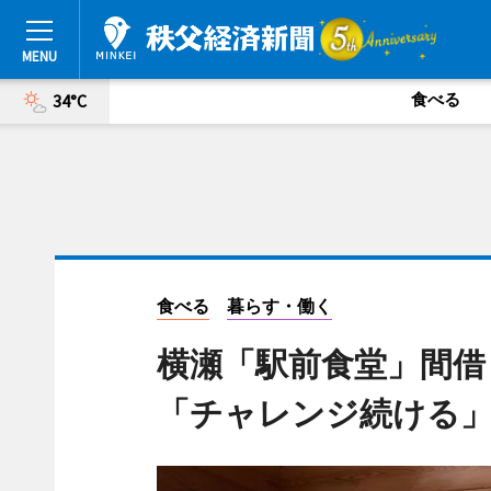
食べる
34°C
食べる
暮らす・働く
横瀬「駅前食堂」間
「チャレンジ続ける