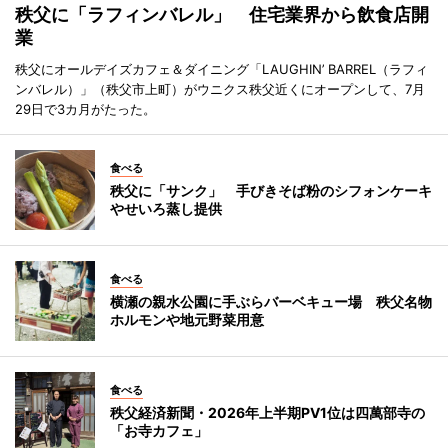
秩父に「ラフィンバレル」 住宅業界から飲食店開
業
秩父にオールデイズカフェ＆ダイニング「LAUGHIN’ BARREL（ラフィ
ンバレル）」（秩父市上町）がウニクス秩父近くにオープンして、7月
29日で3カ月がたった。
食べる
秩父に「サンク」 手びきそば粉のシフォンケーキ
やせいろ蒸し提供
食べる
横瀬の親水公園に手ぶらバーベキュー場 秩父名物
ホルモンや地元野菜用意
食べる
秩父経済新聞・2026年上半期PV1位は四萬部寺の
「お寺カフェ」