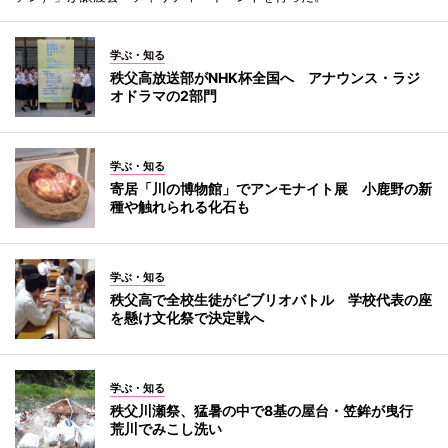
学ぶ・知る
秩父高放送部がNHK杯全国へ アナウンス・ラジ
オドラマの2部門
学ぶ・知る
寄居「川の博物館」でアンモナイト展 小鹿野の新
種や触れられる化石も
学ぶ・知る
秩父高で全校生徒がビブリオバトル 学校代表の座
を懸け文化祭で決定戦へ
学ぶ・知る
秩父川瀬祭、猛暑の中で8基の屋台・笠鉾が曳行
荒川でみこし洗い