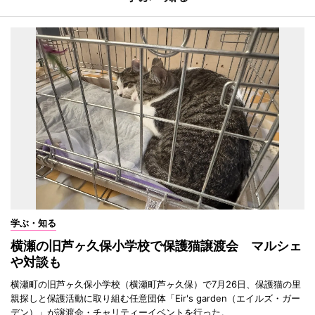
学ぶ・知る
横瀬の旧芦ヶ久保小学校で保護猫譲渡会 マルシェ
や対談も
横瀬町の旧芦ヶ久保小学校（横瀬町芦ヶ久保）で7月26日、保護猫の里
親探しと保護活動に取り組む任意団体「Eir's garden（エイルズ・ガー
デン）」が譲渡会・チャリティーイベントを行った。