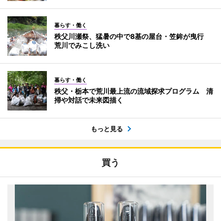
暮らす・働く
秩父川瀬祭、猛暑の中で8基の屋台・笠鉾が曳行
荒川でみこし洗い
暮らす・働く
秩父・栃本で荒川最上流の流域探求プログラム 清
掃や対話で未来図描く
もっと見る
買う