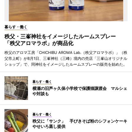
暮らす・働く
秩父・三峯神社をイメージしたルームスプレー
「秩父アロマラボ」が商品化
秩父のアロマ工房「CHICHIBU AROMA Lab.（秩父アロマラボ）」（秩
父市上町）が8月1日、三峯神社（三峰）境内の売店「三峯山オリジナル
ショップ」で、同神社をイメージしたルームスプレーの販売を始めた。
暮らす・働く
横瀬の旧芦ヶ久保小学校で保護猫譲渡会 マルシェ
や対談も
暮らす・働く
秩父に「サンク」 手びきそば粉のシフォンケーキ
やせいろ蒸し提供