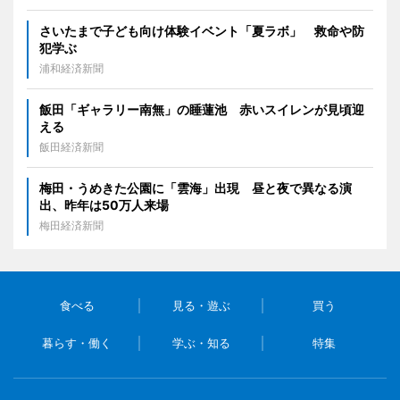
さいたまで子ども向け体験イベント「夏ラボ」 救命や防
犯学ぶ
浦和経済新聞
飯田「ギャラリー南無」の睡蓮池 赤いスイレンが見頃迎
える
飯田経済新聞
梅田・うめきた公園に「雲海」出現 昼と夜で異なる演
出、昨年は50万人来場
梅田経済新聞
食べる
見る・遊ぶ
買う
暮らす・働く
学ぶ・知る
特集