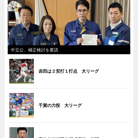
中立公、補正検討を要請
吉田は２安打１打点 大リーグ
千賀の力投 大リーグ