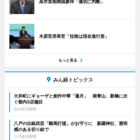
高市首相靖国参拝「適切に判断」
木原官房長官「拉致は現在進行形」
もっと見る
みん経トピックス
大井町にギョーザと創作中華「蓮月」 南青山、新橋に次
ぐ都内3店舗目
品川経済新聞
八戸の伝統武芸「騎馬打毬」がお守りに 新羅神社、透明
感のある切り絵で
八戸経済新聞