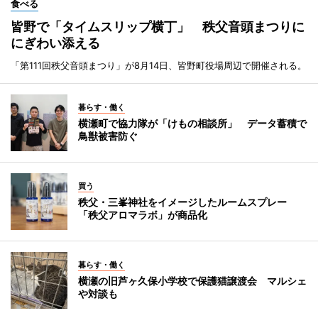
食べる
皆野で「タイムスリップ横丁」 秩父音頭まつりに
にぎわい添える
「第111回秩父音頭まつり」が8月14日、皆野町役場周辺で開催される。
暮らす・働く
横瀬町で協力隊が「けもの相談所」 データ蓄積で
鳥獣被害防ぐ
買う
秩父・三峯神社をイメージしたルームスプレー
「秩父アロマラボ」が商品化
暮らす・働く
横瀬の旧芦ヶ久保小学校で保護猫譲渡会 マルシェ
や対談も