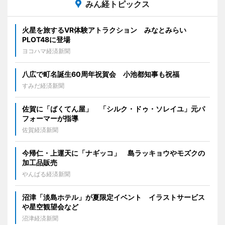
みん経トピックス
火星を旅するVR体験アトラクション みなとみらい
PLOT48に登場
ヨコハマ経済新聞
八広で町名誕生60周年祝賀会 小池都知事も祝福
すみだ経済新聞
佐賀に「ばくてん屋」 「シルク・ドゥ・ソレイユ」元パ
フォーマーが指導
佐賀経済新聞
今帰仁・上運天に「ナギッコ」 島ラッキョウやモズクの
加工品販売
やんばる経済新聞
沼津「淡島ホテル」が夏限定イベント イラストサービス
や星空観望会など
沼津経済新聞