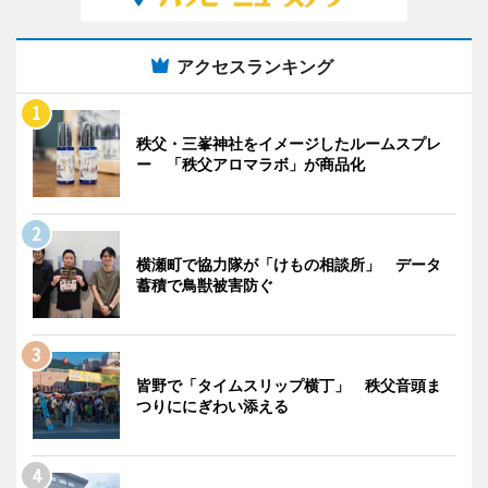
アクセスランキング
秩父・三峯神社をイメージしたルームスプレ
ー 「秩父アロマラボ」が商品化
横瀬町で協力隊が「けもの相談所」 データ
蓄積で鳥獣被害防ぐ
皆野で「タイムスリップ横丁」 秩父音頭ま
つりににぎわい添える