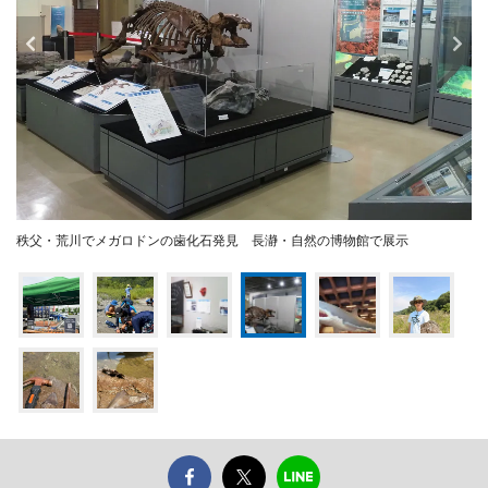
秩父・荒川でメガロドンの歯化石発見 長瀞・自然の博物館で展示