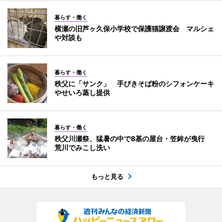
暮らす・働く
横瀬の旧芦ヶ久保小学校で保護猫譲渡会 マルシェ
や対談も
暮らす・働く
秩父に「サンク」 手びきそば粉のシフォンケーキ
やせいろ蒸し提供
暮らす・働く
秩父川瀬祭、猛暑の中で8基の屋台・笠鉾が曳行
荒川でみこし洗い
もっと見る