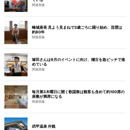
関連画像
峰城座長 見よう見まねで3歳ごろに踊り始め、芸歴は
約80年
関連画像
塚田さんは9月のイベントに向け、稽古を急ピッチで進
めている
関連画像
毎月第3木曜日に開く歌謡祭は観客も含めて約100席の
座敷が満席になる
関連画像
武甲温泉 外観