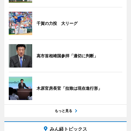
千賀の力投 大リーグ
高市首相靖国参拝「適切に判断」
木原官房長官「拉致は現在進行形」
もっと見る
みん経トピックス