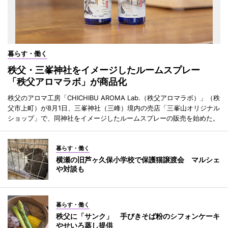
暮らす・働く
秩父・三峯神社をイメージしたルームスプレー
「秩父アロマラボ」が商品化
秩父のアロマ工房「CHICHIBU AROMA Lab.（秩父アロマラボ）」（秩
父市上町）が8月1日、三峯神社（三峰）境内の売店「三峯山オリジナル
ショップ」で、同神社をイメージしたルームスプレーの販売を始めた。
暮らす・働く
横瀬の旧芦ヶ久保小学校で保護猫譲渡会 マルシェ
や対談も
暮らす・働く
秩父に「サンク」 手びきそば粉のシフォンケーキ
やせいろ蒸し提供