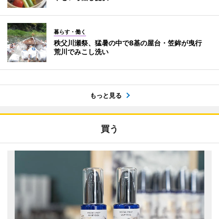
暮らす・働く
秩父川瀬祭、猛暑の中で8基の屋台・笠鉾が曳行
荒川でみこし洗い
もっと見る
買う