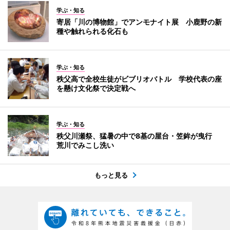
学ぶ・知る
寄居「川の博物館」でアンモナイト展 小鹿野の新
種や触れられる化石も
学ぶ・知る
秩父高で全校生徒がビブリオバトル 学校代表の座
を懸け文化祭で決定戦へ
学ぶ・知る
秩父川瀬祭、猛暑の中で8基の屋台・笠鉾が曳行
荒川でみこし洗い
もっと見る