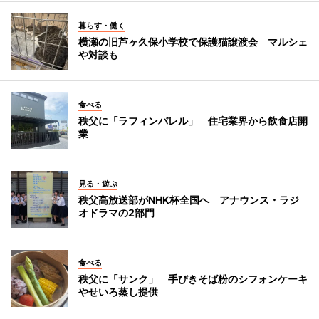
暮らす・働く
横瀬の旧芦ヶ久保小学校で保護猫譲渡会 マルシェ
や対談も
食べる
秩父に「ラフィンバレル」 住宅業界から飲食店開
業
見る・遊ぶ
秩父高放送部がNHK杯全国へ アナウンス・ラジ
オドラマの2部門
食べる
秩父に「サンク」 手びきそば粉のシフォンケーキ
やせいろ蒸し提供