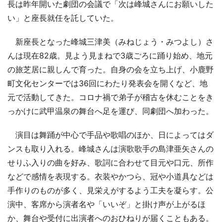
長は昨年開いた劇団の会議で「次は峰城さんにお願いした
い」と座長就任を託していた。
新座長となった峰城三津美（みねじょう・みつよし）さ
んは現在82歳。見よう見まねで3歳ごろに踊り始め、地元
の旅芝居に親しんで育った。自身の会を立ち上げ、小鹿野
町文化センターでは36回にわたり発表会を開くなど、地
元で活動してきた。コロナ禍で弟子が稽古を休むことをき
っかけに武甲温泉の舞台へ足を運び、同劇団へ加わった。
演目は舞踊が中心で手品や歌唱のほか、日によってはダ
ンスも取り入れる。峰城さんは演歌歌手の島津亜矢さんの
せりふ入りの曲を好み、歌詞に合わせて目元や口元、所作
などで感情を表現する。衣装やかつら、冠や小道具などは
手作りのものが多く、見栄えがするよう工夫を凝らす。公
演中、客席から演者名や「いいぞ」と掛け声が上がるほ
か、舞台や受付に出演者へのおひねりが届くこともある。