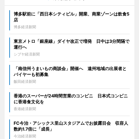
博多駅前に「西日本シティビル」開業、商業ゾーンは飲食5
店
博多経済新聞
東京メトロ「銀座線」ダイヤ改正で増発 日中は3分間隔で
運行へ
シブヤ経済新聞
「南信州うまいもの商談会」開催へ 遠州地域の出展者と
バイヤーも初募集
飯田経済新聞
香港のスーパーが24時間営業のコンビニ 日本式コンビニ
に香港食文化を
香港経済新聞
FC今治・アシックス里山スタジアムでお披露目会 収容人
数約1.7倍に「成長」
今治経済新聞