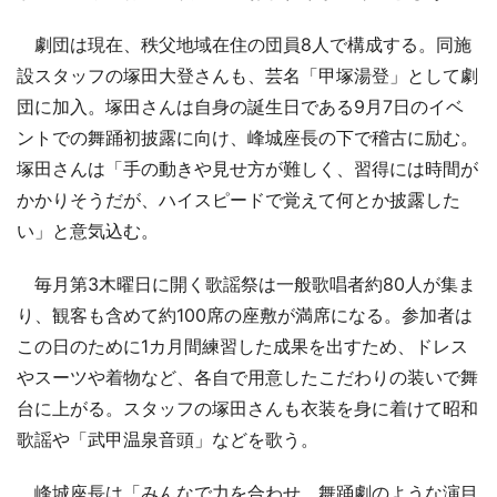
劇団は現在、秩父地域在住の団員8人で構成する。同施
設スタッフの塚田大登さんも、芸名「甲塚湯登」として劇
団に加入。塚田さんは自身の誕生日である9月7日のイベ
ントでの舞踊初披露に向け、峰城座長の下で稽古に励む。
塚田さんは「手の動きや見せ方が難しく、習得には時間が
かかりそうだが、ハイスピードで覚えて何とか披露した
い」と意気込む。
毎月第3木曜日に開く歌謡祭は一般歌唱者約80人が集ま
り、観客も含めて約100席の座敷が満席になる。参加者は
この日のために1カ月間練習した成果を出すため、ドレス
やスーツや着物など、各自で用意したこだわりの装いで舞
台に上がる。スタッフの塚田さんも衣装を身に着けて昭和
歌謡や「武甲温泉音頭」などを歌う。
峰城座長は「みんなで力を合わせ、舞踊劇のような演目