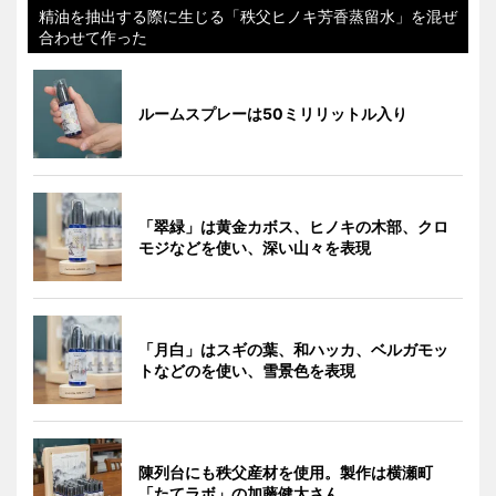
精油を抽出する際に生じる「秩父ヒノキ芳香蒸留水」を混ぜ
合わせて作った
ルームスプレーは50ミリリットル入り
「翠緑」は黄金カボス、ヒノキの木部、クロ
モジなどを使い、深い山々を表現
「月白」はスギの葉、和ハッカ、ベルガモッ
トなどのを使い、雪景色を表現
陳列台にも秩父産材を使用。製作は横瀬町
「たてラボ」の加藤健太さん