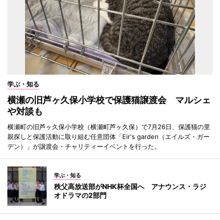
学ぶ・知る
横瀬の旧芦ヶ久保小学校で保護猫譲渡会 マルシェ
や対談も
横瀬町の旧芦ヶ久保小学校（横瀬町芦ヶ久保）で7月26日、保護猫の里
親探しと保護活動に取り組む任意団体「Eir's garden（エイルズ・ガー
デン）」が譲渡会・チャリティーイベントを行った。
学ぶ・知る
秩父高放送部がNHK杯全国へ アナウンス・ラジ
オドラマの2部門