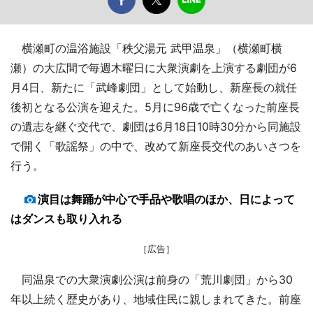
横瀬町の温浴施設「秩父湯元 武甲温泉」（横瀬町横
瀬）の大広間で毎週木曜日に大衆演劇を上演する劇団が6
月4日、新たに「武峰劇団」として始動し、新座長の就任
後初となる公演を迎えた。5月に96歳で亡くなった前座長
の遺志を継ぐ交代で、劇団は6月18日10時30分から同施設
で開く「歌謡祭」の中で、改めて新座長交代のあいさつを
行う。
演目は舞踊が中心で手品や歌唱のほか、日によって
はダンスも取り入れる
［広告］
同温泉での大衆演劇公演は前身の「荒川劇団」から30
年以上続く歴史があり、地域住民に親しまれてきた。前座