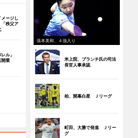
イメージし
 「秩父ア
化
張本美和、４強入り
バレル」
米上院、ブランチ氏の司法
店開業
長官人事承認
柏、開幕白星 Ｊリーグ
町田、大勝で発進 Ｊリー
グ