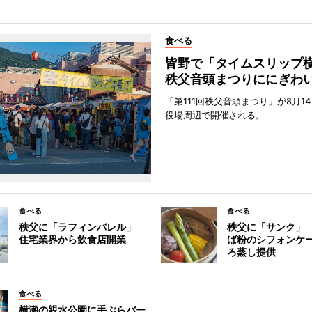
食べる
皆野で「タイムスリッ
秩父音頭まつりににぎわ
「第111回秩父音頭まつり」が8月1
役場周辺で開催される。
食べる
食べる
秩父に「ラフィンバレル」
秩父に「サンク」
住宅業界から飲食店開業
ば粉のシフォンケ
ろ蒸し提供
食べる
横瀬の親水公園に手ぶらバー