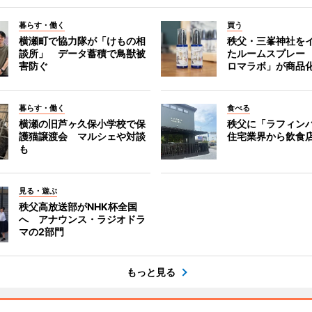
暮らす・働く
買う
横瀬町で協力隊が「けもの相
秩父・三峯神社を
談所」 データ蓄積で鳥獣被
たルームスプレー
害防ぐ
ロマラボ」が商品
暮らす・働く
食べる
横瀬の旧芦ヶ久保小学校で保
秩父に「ラフィン
護猫譲渡会 マルシェや対談
住宅業界から飲食
も
見る・遊ぶ
秩父高放送部がNHK杯全国
へ アナウンス・ラジオドラ
マの2部門
もっと見る