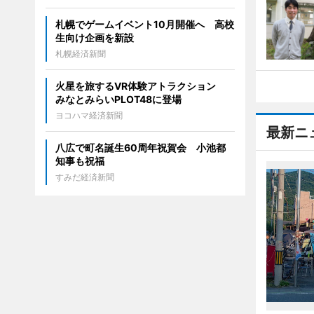
札幌でゲームイベント10月開催へ 高校
生向け企画を新設
札幌経済新聞
火星を旅するVR体験アトラクション
みなとみらいPLOT48に登場
ヨコハマ経済新聞
最新ニ
八広で町名誕生60周年祝賀会 小池都
知事も祝福
すみだ経済新聞