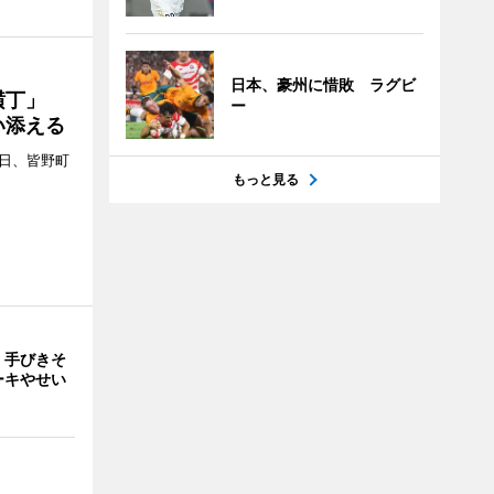
日本、豪州に惜敗 ラグビ
プ横丁」
ー
い添える
4日、皆野町
もっと見る
 手びきそ
ーキやせい