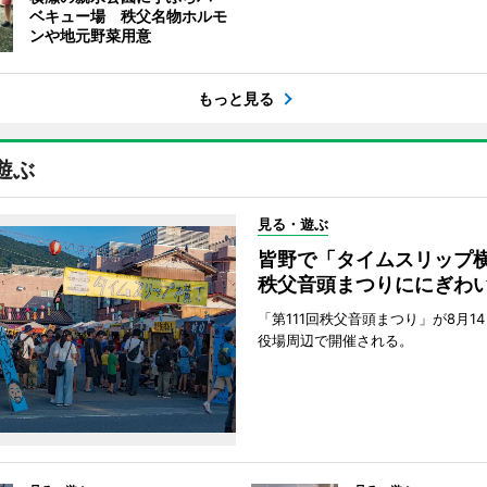
ベキュー場 秩父名物ホルモ
ンや地元野菜用意
もっと見る
遊ぶ
見る・遊ぶ
皆野で「タイムスリッ
秩父音頭まつりににぎわ
「第111回秩父音頭まつり」が8月1
役場周辺で開催される。