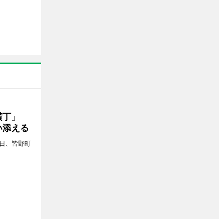
プ横丁」
い添える
4日、皆野町