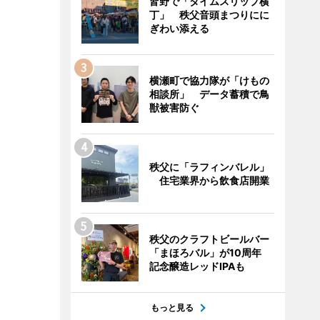
皆野で「タイムスリップ横
丁」 秩父音頭まつりにに
ぎわい添える
横瀬町で協力隊が「けもの
相談所」 データ蓄積で鳥
獣被害防ぐ
秩父に「ラフィンバレル」
住宅業界から飲食店開業
秩父のクラフトビールバー
「まほろバル」が10周年
記念醸造レッドIPAも
もっと見る