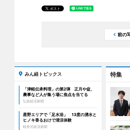
前の
みん経トピックス
特集
「津軽伝承料理」の第2弾 正月や盆、
農事など人が集う場に焦点を当てる
弘前経済新聞
星野エリアで「足水浴」 13度の湧水と
ヒノキ香るおけで清涼体験
軽井沢経済新聞