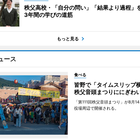
秩父高校・「自分の問い」「結果より過程」
3年間の学びの道筋
もっと見る
ュース
食べる
皆野で「タイムスリッ
秩父音頭まつりににぎわ
「第111回秩父音頭まつり」が8月1
役場周辺で開催される。