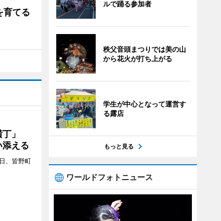
ルで踊る参加者
を育てる
秩父音頭まつりでは美の山
から花火が打ち上がる
学生が中心となって運営す
る露店
プ横丁」
い添える
もっと見る
4日、皆野町
ワールドフォトニュース