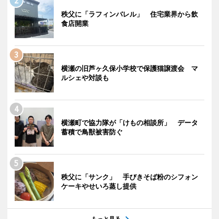
秩父に「ラフィンバレル」 住宅業界から飲
食店開業
横瀬の旧芦ヶ久保小学校で保護猫譲渡会 マ
ルシェや対談も
横瀬町で協力隊が「けもの相談所」 データ
蓄積で鳥獣被害防ぐ
秩父に「サンク」 手びきそば粉のシフォン
ケーキやせいろ蒸し提供
もっと見る