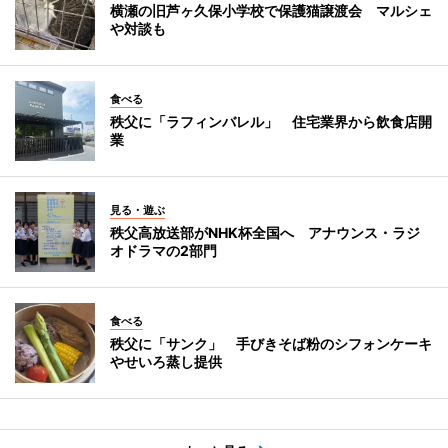
横瀬の旧芦ヶ久保小学校で保護猫譲渡会 マルシェ
や対談も
食べる
秩父に「ラフィンバレル」 住宅業界から飲食店開
業
見る・遊ぶ
秩父高放送部がNHK杯全国へ アナウンス・ラジ
オドラマの2部門
食べる
秩父に「サンク」 手びきそば粉のシフォンケーキ
やせいろ蒸し提供