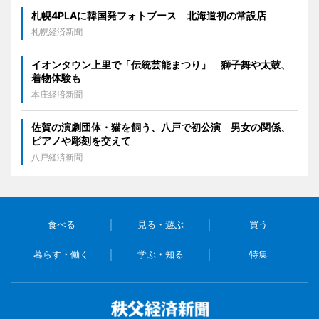
札幌4PLAに韓国発フォトブース 北海道初の常設店
札幌経済新聞
イオンタウン上里で「伝統芸能まつり」 獅子舞や太鼓、
着物体験も
本庄経済新聞
佐賀の演劇団体・猫を飼う、八戸で初公演 男女の関係、
ピアノや彫刻を交えて
八戸経済新聞
食べる
見る・遊ぶ
買う
暮らす・働く
学ぶ・知る
特集