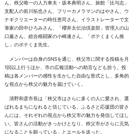
ん、秩父唯一の人力車夫・坂本典明さん、旅館「比与志」
支配人の前川拓也さん、フリーカメラマンのはやさん、ウ
ナギクリエーターの時任恵司さん、イラストレーターで文
筆家の田中ひろみさん、「櫻井太伝治倶楽部」管理人の山
口薫さん、総合格闘家の小崎連さん、「ポテくまくん推
し」のポテくま先生。
メンバーは自身のSNSを通じ、秩父市に関する投稿を月
1回以上行うほか、市の広報活動への助言なども担う。投
稿は各メンバーの感性を生かした自由な形式とし、多角的
な視点から秩父の魅力を届けていく。
清野和彦市長は「秩父市はさらに多くの人に愛され、選
ばれるまちになれると信じている。ふるさと応援団の皆さ
んには、それぞれの視点から秩父市の魅力を発信してほし
い。皆さんの活動がきっかけとなり、秩父市がさらに元気
になることを願っている」とエールを送った。