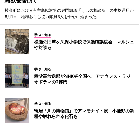
鳥獣被害防ぐ
横瀬町における有害鳥獣対策の専門組織「けもの相談所」の本格運用が
8月1日、地域おこし協力隊員3人を中心に始まった。
学ぶ・知る
横瀬の旧芦ヶ久保小学校で保護猫譲渡会 マルシェ
や対談も
学ぶ・知る
秩父高放送部がNHK杯全国へ アナウンス・ラジ
オドラマの2部門
学ぶ・知る
寄居「川の博物館」でアンモナイト展 小鹿野の新
種や触れられる化石も