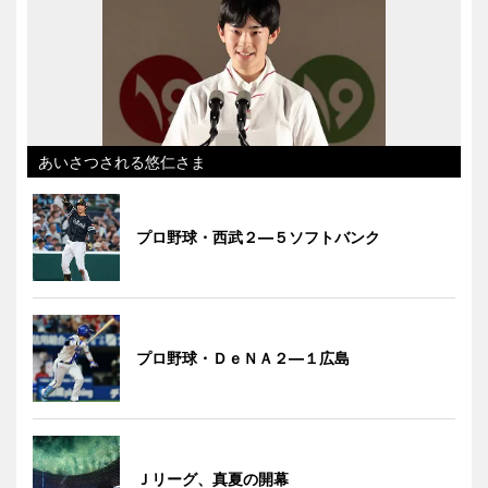
あいさつされる悠仁さま
プロ野球・西武２―５ソフトバンク
プロ野球・ＤｅＮＡ２―１広島
Ｊリーグ、真夏の開幕