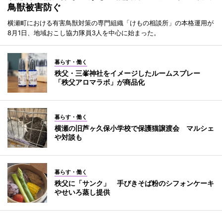
鳥獣被害防ぐ
横瀬町における有害鳥獣対策の専門組織「けもの相談所」の本格運用が
8月1日、地域おこし協力隊員3人を中心に始まった。
暮らす・働く
秩父・三峯神社をイメージしたルームスプレー
「秩父アロマラボ」が商品化
暮らす・働く
横瀬の旧芦ヶ久保小学校で保護猫譲渡会 マルシェ
や対談も
暮らす・働く
秩父に「サンク」 手びきそば粉のシフォンケーキ
やせいろ蒸し提供