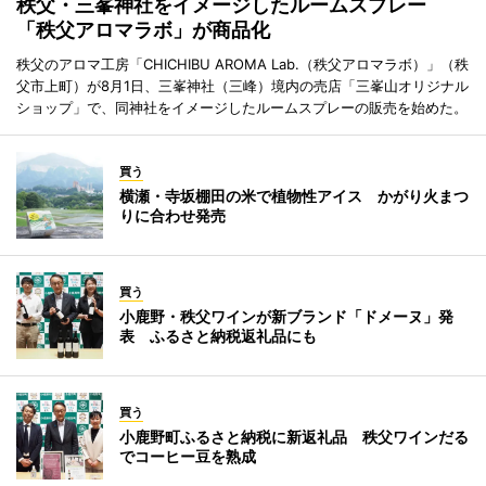
秩父・三峯神社をイメージしたルームスプレー
「秩父アロマラボ」が商品化
秩父のアロマ工房「CHICHIBU AROMA Lab.（秩父アロマラボ）」（秩
父市上町）が8月1日、三峯神社（三峰）境内の売店「三峯山オリジナル
ショップ」で、同神社をイメージしたルームスプレーの販売を始めた。
買う
横瀬・寺坂棚田の米で植物性アイス かがり火まつ
りに合わせ発売
買う
小鹿野・秩父ワインが新ブランド「ドメーヌ」発
表 ふるさと納税返礼品にも
買う
小鹿野町ふるさと納税に新返礼品 秩父ワインだる
でコーヒー豆を熟成