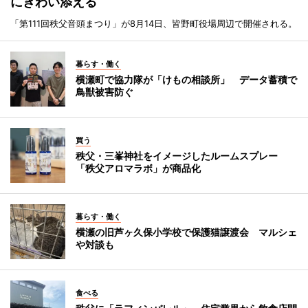
にぎわい添える
「第111回秩父音頭まつり」が8月14日、皆野町役場周辺で開催される。
暮らす・働く
横瀬町で協力隊が「けもの相談所」 データ蓄積で
鳥獣被害防ぐ
買う
秩父・三峯神社をイメージしたルームスプレー
「秩父アロマラボ」が商品化
暮らす・働く
横瀬の旧芦ヶ久保小学校で保護猫譲渡会 マルシェ
や対談も
食べる