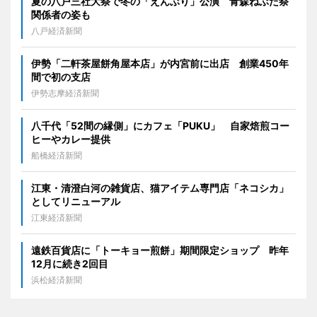
夏の八戸三社大祭で冬の「えんぶり」公演 青森ねぶた祭
関係者の姿も
八戸経済新聞
伊勢「二軒茶屋餅角屋本店」が内宮前に出店 創業450年
間で初の支店
伊勢志摩経済新聞
八千代「52間の縁側」にカフェ「PUKU」 自家焙煎コー
ヒーやカレー提供
船橋経済新聞
江東・清澄白河の雑貨店、猫アイテム専門店「ネコシカ」
としてリニューアル
江東経済新聞
遠鉄百貨店に「トーキョー煎餅」期間限定ショップ 昨年
12月に続き2回目
浜松経済新聞