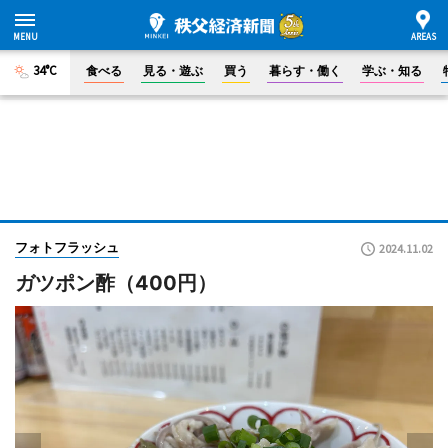
34°C
食べる
見る・遊ぶ
買う
暮らす・働く
学ぶ・知る
フォトフラッシュ
2024.11.02
ガツポン酢（400円）