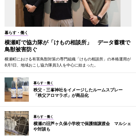
暮らす・働く
横瀬町で協力隊が「けもの相談所」 データ蓄積で
鳥獣被害防ぐ
横瀬町における有害鳥獣対策の専門組織「けもの相談所」の本格運用が
8月1日、地域おこし協力隊員3人を中心に始まった。
暮らす・働く
秩父・三峯神社をイメージしたルームスプレー
「秩父アロマラボ」が商品化
暮らす・働く
横瀬の旧芦ヶ久保小学校で保護猫譲渡会 マルシェ
や対談も