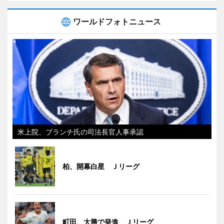
ワールドフォトニュース
米上院、ブランチ氏の司法長官人事承認
柏、開幕白星 Ｊリーグ
町田、大勝で発進 Ｊリーグ