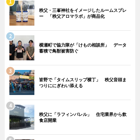
秩父・三峯神社をイメージしたルームスプレ
ー 「秩父アロマラボ」が商品化
横瀬町で協力隊が「けもの相談所」 データ
蓄積で鳥獣被害防ぐ
皆野で「タイムスリップ横丁」 秩父音頭ま
つりににぎわい添える
秩父に「ラフィンバレル」 住宅業界から飲
食店開業