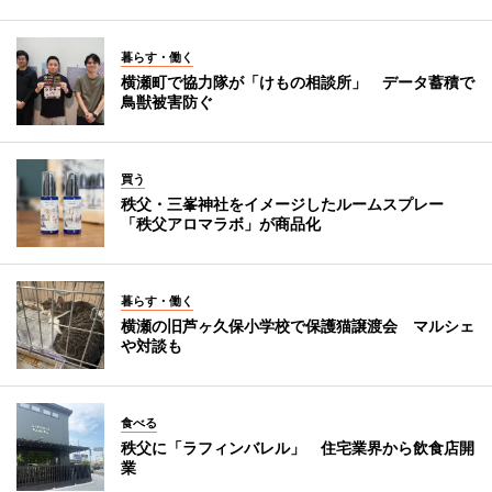
暮らす・働く
横瀬町で協力隊が「けもの相談所」 データ蓄積で
鳥獣被害防ぐ
買う
秩父・三峯神社をイメージしたルームスプレー
「秩父アロマラボ」が商品化
暮らす・働く
横瀬の旧芦ヶ久保小学校で保護猫譲渡会 マルシェ
や対談も
食べる
秩父に「ラフィンバレル」 住宅業界から飲食店開
業