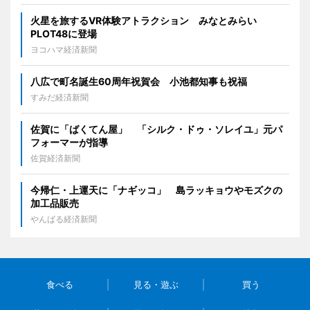
火星を旅するVR体験アトラクション みなとみらい
PLOT48に登場
ヨコハマ経済新聞
八広で町名誕生60周年祝賀会 小池都知事も祝福
すみだ経済新聞
佐賀に「ばくてん屋」 「シルク・ドゥ・ソレイユ」元パ
フォーマーが指導
佐賀経済新聞
今帰仁・上運天に「ナギッコ」 島ラッキョウやモズクの
加工品販売
やんばる経済新聞
食べる
見る・遊ぶ
買う