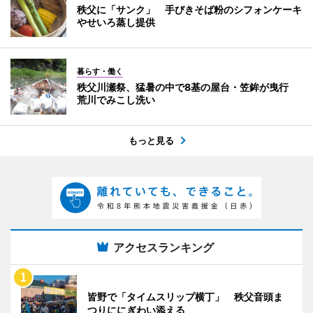
秩父に「サンク」 手びきそば粉のシフォンケーキ
やせいろ蒸し提供
暮らす・働く
秩父川瀬祭、猛暑の中で8基の屋台・笠鉾が曳行
荒川でみこし洗い
もっと見る
アクセスランキング
皆野で「タイムスリップ横丁」 秩父音頭ま
つりににぎわい添える