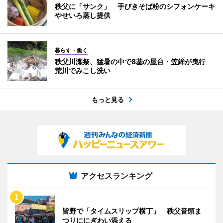
秩父に「サンク」 手びきそば粉のシフォンケーキ
やせいろ蒸し提供
暮らす・働く
秩父川瀬祭、猛暑の中で8基の屋台・笠鉾が曳行
荒川でみこし洗い
もっと見る
アクセスランキング
皆野で「タイムスリップ横丁」 秩父音頭ま
つりににぎわい添える