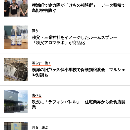
横瀬町で協力隊が「けもの相談所」 データ蓄積で
鳥獣被害防ぐ
買う
秩父・三峯神社をイメージしたルームスプレー
「秩父アロマラボ」が商品化
暮らす・働く
横瀬の旧芦ヶ久保小学校で保護猫譲渡会 マルシェ
や対談も
食べる
秩父に「ラフィンバレル」 住宅業界から飲食店開
業
見る・遊ぶ