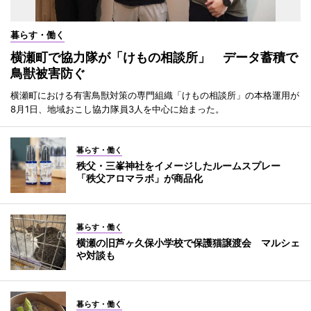
暮らす・働く
横瀬町で協力隊が「けもの相談所」 データ蓄積で
鳥獣被害防ぐ
横瀬町における有害鳥獣対策の専門組織「けもの相談所」の本格運用が
8月1日、地域おこし協力隊員3人を中心に始まった。
暮らす・働く
秩父・三峯神社をイメージしたルームスプレー
「秩父アロマラボ」が商品化
暮らす・働く
横瀬の旧芦ヶ久保小学校で保護猫譲渡会 マルシェ
や対談も
暮らす・働く