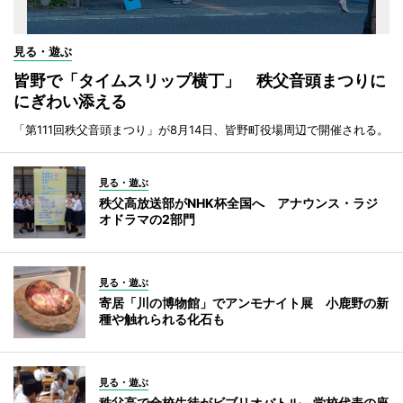
見る・遊ぶ
皆野で「タイムスリップ横丁」 秩父音頭まつりに
にぎわい添える
「第111回秩父音頭まつり」が8月14日、皆野町役場周辺で開催される。
見る・遊ぶ
秩父高放送部がNHK杯全国へ アナウンス・ラジ
オドラマの2部門
見る・遊ぶ
寄居「川の博物館」でアンモナイト展 小鹿野の新
種や触れられる化石も
見る・遊ぶ
秩父高で全校生徒がビブリオバトル 学校代表の座