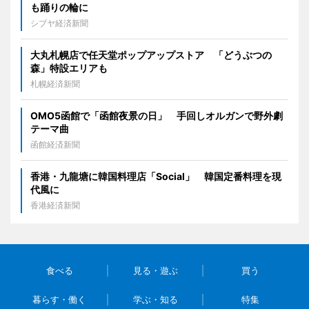
も踊りの輪に
シブヤ経済新聞
大丸札幌店で任天堂ポップアップストア 「どうぶつの
森」特設エリアも
札幌経済新聞
OMO5函館で「函館夜景の日」 手回しオルガンで野外劇
テーマ曲
函館経済新聞
香港・九龍塘に韓国料理店「Social」 韓国定番料理を現
代風に
香港経済新聞
食べる
見る・遊ぶ
買う
暮らす・働く
学ぶ・知る
特集