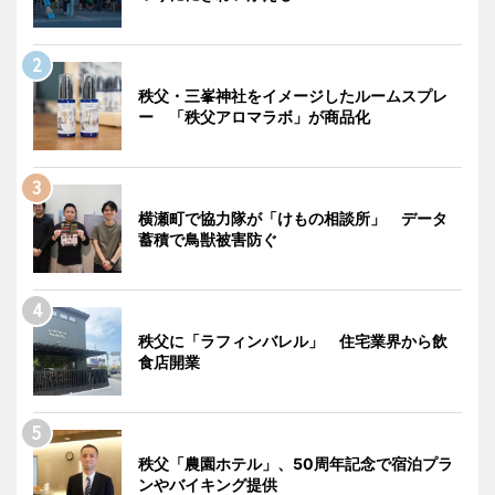
秩父・三峯神社をイメージしたルームスプレ
ー 「秩父アロマラボ」が商品化
横瀬町で協力隊が「けもの相談所」 データ
蓄積で鳥獣被害防ぐ
秩父に「ラフィンバレル」 住宅業界から飲
食店開業
秩父「農園ホテル」、50周年記念で宿泊プラ
ンやバイキング提供