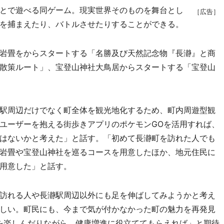
とで遊べる同ゲーム。現実世界そのものを舞台とし
［広告］
を捕まえたり、バトルさせたりすることができる。
岩畳をからスタートする「名勝及び天然記念物『長瀞』と商
散策ルート」、宝登山神社大鳥居からスタートする「宝登山
駅周辺だけでなく町全体を観光地化するため、町内周遊型観
ユーザーを抱える街歩きアプリのポケモンGOを活用すれば、
はないかと考えた」と話す。「初めて長瀞町を訪れた人でも
岩畳や宝登山神社を巡るコースを用意したほか、地元住民に
用意した」と話す。
訪れる人や長瀞駅周辺以外にも足を伸ばしてみようかと考え
しい。町民にも、今まで気が付かなかった町の魅力を再発見
を楽しんだりながら、健康増進に役立ててもらえれば」と期待