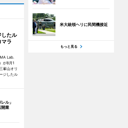
米大統領ヘリに民間機接近
ジしたル
ロマラ
もっと見る
A Lab.
が8月1
三峯山オリ
ージしたル
バレル」
店開業