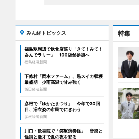
みん経トピックス
特集
福島駅周辺で飲食店巡り「きて！みて！
呑んでラリー」 100店舗参加へ
福島経済新聞
下條村「岡本ファーム」、黒スイカ収穫
最盛期 少雨高温で甘み強く
飯田経済新聞
彦根で「ゆかたまつり」 今年で30回
目、浴衣姿の市民でにぎわう
彦根経済新聞
川口・歓喜院で「笑撃演奏怪」 音楽と
怪談と漫才で夏の夜を彩る