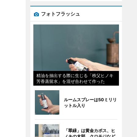
フォトフラッシュ
精油を抽出する際に生じる「秩父ヒノキ
芳香蒸留水」を混ぜ合わせて作った
ルームスプレーは50ミリリ
ットル入り
「翠緑」は黄金カボス、ヒ
ノキの木部、クロモジなど