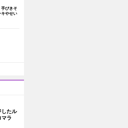
 手びきそ
ーキやせい
ジしたル
ロマラ