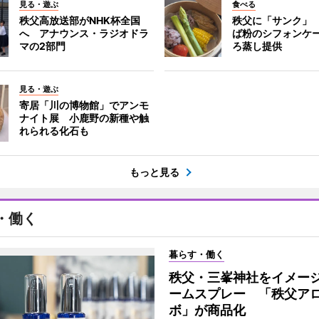
見る・遊ぶ
食べる
秩父高放送部がNHK杯全国
秩父に「サンク」
へ アナウンス・ラジオドラ
ば粉のシフォンケ
マの2部門
ろ蒸し提供
見る・遊ぶ
寄居「川の博物館」でアンモ
ナイト展 小鹿野の新種や触
れられる化石も
もっと見る
・働く
暮らす・働く
秩父・三峯神社をイメー
ームスプレー 「秩父ア
ボ」が商品化