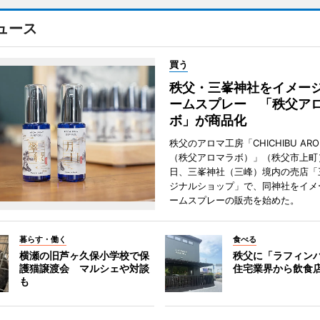
ュース
買う
秩父・三峯神社をイメー
ームスプレー 「秩父ア
ボ」が商品化
秩父のアロマ工房「CHICHIBU AROM
（秩父アロマラボ）」（秩父市上町）
日、三峯神社（三峰）境内の売店「
ジナルショップ」で、同神社をイメ
ームスプレーの販売を始めた。
暮らす・働く
食べる
横瀬の旧芦ヶ久保小学校で保
秩父に「ラフィン
護猫譲渡会 マルシェや対談
住宅業界から飲食
も