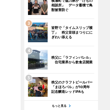
横瀬町で協力隊が「けもの
相談所」 データ蓄積で鳥
獣被害防ぐ
皆野で「タイムスリップ横
丁」 秩父音頭まつりにに
ぎわい添える
秩父に「ラフィンバレル」
住宅業界から飲食店開業
秩父のクラフトビールバー
「まほろバル」が10周年
記念醸造レッドIPAも
もっと見る