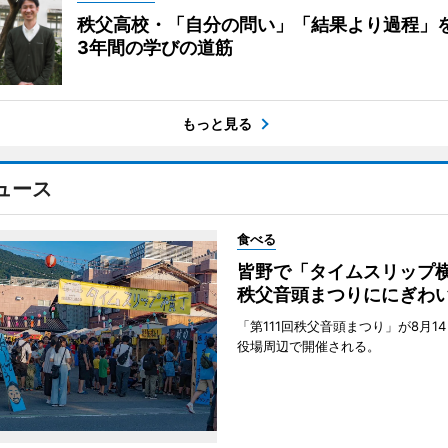
秩父高校・「自分の問い」「結果より過程」
3年間の学びの道筋
もっと見る
ュース
食べる
皆野で「タイムスリッ
秩父音頭まつりににぎわ
「第111回秩父音頭まつり」が8月1
役場周辺で開催される。