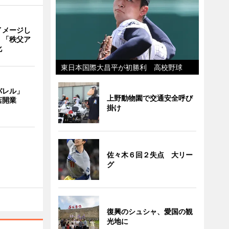
イメージし
 「秩父ア
化
東日本国際大昌平が初勝利 高校野球
バレル」
上野動物園で交通安全呼び
店開業
掛け
佐々木６回２失点 大リー
グ
復興のシュシャ、愛国の観
光地に