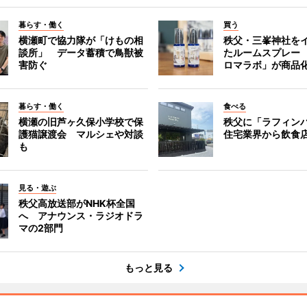
暮らす・働く
買う
横瀬町で協力隊が「けもの相
秩父・三峯神社を
談所」 データ蓄積で鳥獣被
たルームスプレー
害防ぐ
ロマラボ」が商品
暮らす・働く
食べる
横瀬の旧芦ヶ久保小学校で保
秩父に「ラフィン
護猫譲渡会 マルシェや対談
住宅業界から飲食
も
見る・遊ぶ
秩父高放送部がNHK杯全国
へ アナウンス・ラジオドラ
マの2部門
もっと見る