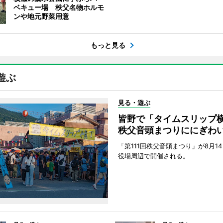
ベキュー場 秩父名物ホルモ
ンや地元野菜用意
もっと見る
遊ぶ
見る・遊ぶ
皆野で「タイムスリッ
秩父音頭まつりににぎわ
「第111回秩父音頭まつり」が8月1
役場周辺で開催される。