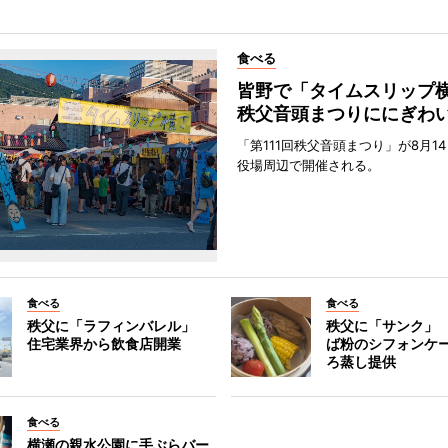
食べる
皆野で「タイムスリッ
秩父音頭まつりににぎわ
「第111回秩父音頭まつり」が8月1
役場周辺で開催される。
食べる
食べる
秩父に「ラフィンバレル」
秩父に「サンク」
住宅業界から飲食店開業
ば粉のシフォンケ
ろ蒸し提供
食べる
横瀬の親水公園に手ぶらバー