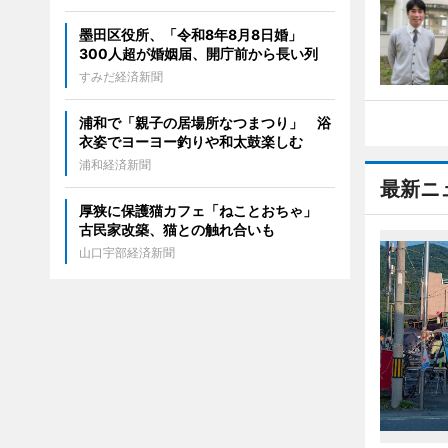
墨田区役所、「令和8年8月8日婚」
300人超が婚姻届、開庁前から長い列
すみだ経済新聞
浦和で「親子の居場所なつまつり」 浴
衣姿でヨーヨー釣りや和太鼓楽しむ
浦和経済新聞
最新ニ
厚狭に保護猫カフェ「ねことおちゃ」
古民家改築、猫との触れ合いも
山口宇部経済新聞