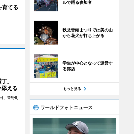
ルで踊る参加者
を育てる
秩父音頭まつりでは美の山
から花火が打ち上がる
学生が中心となって運営す
る露店
プ横丁」
い添える
もっと見る
4日、皆野町
ワールドフォトニュース