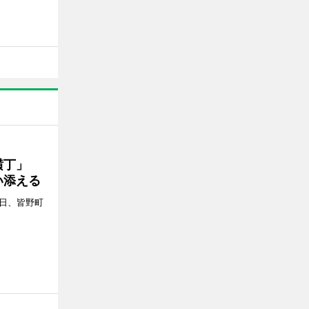
プ横丁」
い添える
4日、皆野町