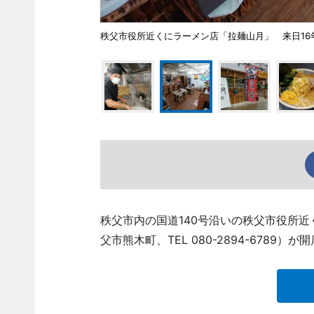
秩父市役所近くにラーメン店「拉麺山月」 来日16
秩父市内の国道140号沿いの秩父市役所
父市熊木町、TEL 080-2894-6789）が