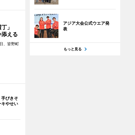
アジア大会公式ウエア発
プ横丁」
表
い添える
4日、皆野町
もっと見る
 手びきそ
ーキやせい