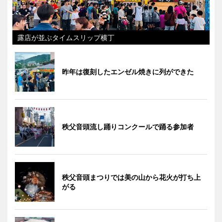
露店が並ぶタイムスリップ横丁
昨年は復刻したエンゼル焼きに列ができた
秩父音頭流し踊りコンクールで踊る参加者
秩父音頭まつりでは美の山から花火が打ち上
がる