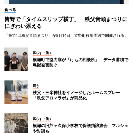
食べる
皆野で「タイムスリップ横丁」 秩父音頭まつりに
にぎわい添える
「第111回秩父音頭まつり」が8月14日、皆野町役場周辺で開催される。
暮らす・働く
横瀬町で協力隊が「けもの相談所」 データ蓄積で
鳥獣被害防ぐ
買う
秩父・三峯神社をイメージしたルームスプレー
「秩父アロマラボ」が商品化
暮らす・働く
横瀬の旧芦ヶ久保小学校で保護猫譲渡会 マルシェ
や対談も