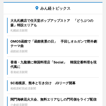
みん経トピックス
大丸札幌店で任天堂ポップアップストア 「どうぶつの
森」特設エリアも
札幌経済新聞
OMO5函館で「函館夜景の日」 手回しオルガンで野外劇
テーマ曲
函館経済新聞
香港・九龍塘に韓国料理店「Social」 韓国定番料理を現
代風に
香港経済新聞
SC相模原、熊本と引き分け J3リーグ開幕
相模原町田経済新聞
関門海峡花火大会、無料エリアなしの門司側をライブ配信
小倉経済新聞