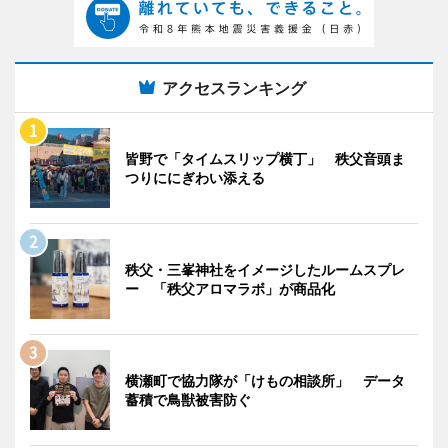
アクセスランキング
皆野で「タイムスリップ横丁」 秩父音頭ま
つりににぎわい添える
秩父・三峯神社をイメージしたルームスプレ
ー 「秩父アロマラボ」が商品化
横瀬町で協力隊が「けもの相談所」 データ
蓄積で鳥獣被害防ぐ