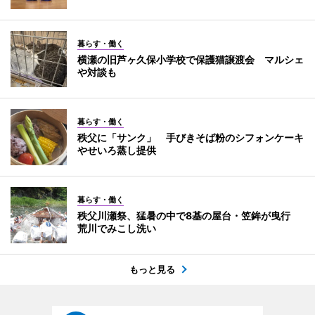
暮らす・働く
横瀬の旧芦ヶ久保小学校で保護猫譲渡会 マルシェ
や対談も
暮らす・働く
秩父に「サンク」 手びきそば粉のシフォンケーキ
やせいろ蒸し提供
暮らす・働く
秩父川瀬祭、猛暑の中で8基の屋台・笠鉾が曳行
荒川でみこし洗い
もっと見る