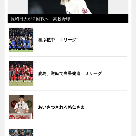
長崎日大が２回戦へ 高校野球
喜ぶ植中 Ｊリーグ
鹿島、逆転で白星発進 Ｊリーグ
あいさつされる悠仁さま