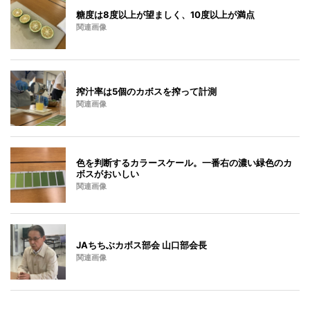
糖度は8度以上が望ましく、10度以上が満点
関連画像
搾汁率は5個のカボスを搾って計測
関連画像
色を判断するカラースケール。一番右の濃い緑色のカ
ボスがおいしい
関連画像
JAちちぶカボス部会 山口部会長
関連画像