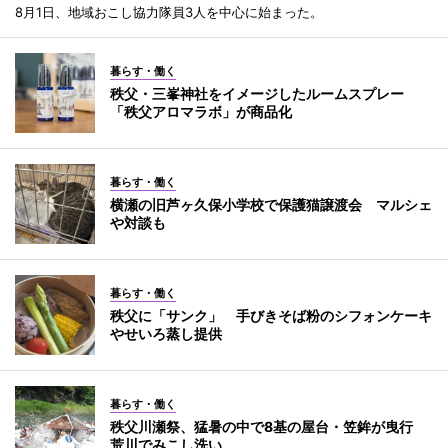
8月1日、地域おこし協力隊員3人を中心に始まった。
暮らす・働く
秩父・三峯神社をイメージしたルームスプレー
「秩父アロマラボ」が商品化
暮らす・働く
横瀬の旧芦ヶ久保小学校で保護猫譲渡会 マルシェ
や対談も
暮らす・働く
秩父に「サンク」 手びきそば粉のシフォンケーキ
やせいろ蒸し提供
暮らす・働く
秩父川瀬祭、猛暑の中で8基の屋台・笠鉾が曳行
荒川でみこし洗い