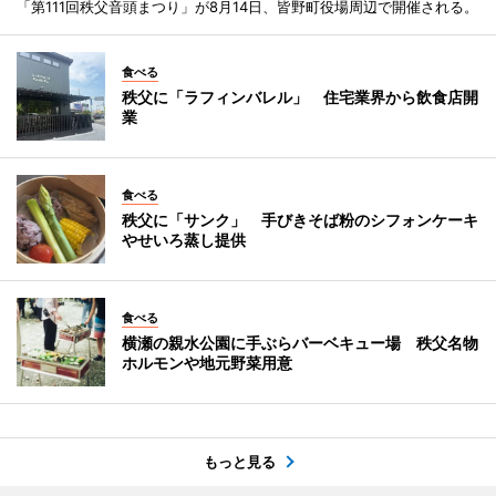
「第111回秩父音頭まつり」が8月14日、皆野町役場周辺で開催される。
食べる
秩父に「ラフィンバレル」 住宅業界から飲食店開
業
食べる
秩父に「サンク」 手びきそば粉のシフォンケーキ
やせいろ蒸し提供
食べる
横瀬の親水公園に手ぶらバーベキュー場 秩父名物
ホルモンや地元野菜用意
もっと見る