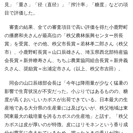
見」「重さ」「径（直径）」「搾汁率」「糖度」などの項
目で評価した。
審査の結果、全ての審査項目で高い評価を得た小鹿野町
の播磨和夫さんが最高位の「秩父農林振興センター所長
賞」を受賞。その他、秩父市長賞＝若林孝二郎さん（秩父
市）、小鹿野町長賞＝山口辰雄さん、埼玉県西北部特産協
会長賞＝新井瞭寿さん、ちちぶ農業協同組合長賞＝新井義
久さん、奨励賞＝出浦定市さん（以上、秩父市吉田）。
同会の山口辰雄部会長は「今年は降雨量が少なく猛暑の
影響で生育状況が不安だった。小ぶりではあるものの、糖
度が高くおいしいカボスが出荷できている。日本最大の生
産地である大分県の生産量には及ばないが、秩父地域は東
関東最大の栽培量を誇るカボスの生産地」と話す。「秩父
カボスは皮が厚いのが特徴。皮にはリモネンという香り成
分が豊富に含まれているため、搾ったときの香りが強い。