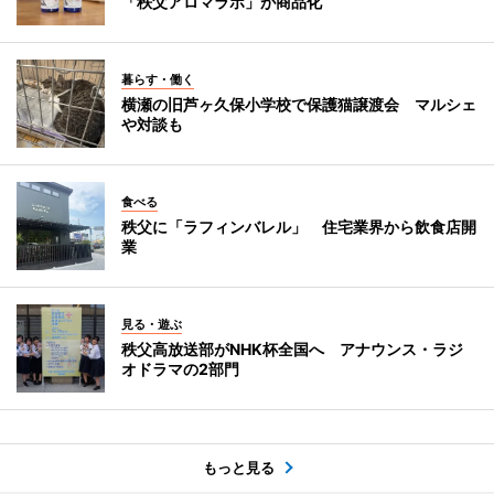
「秩父アロマラボ」が商品化
暮らす・働く
横瀬の旧芦ヶ久保小学校で保護猫譲渡会 マルシェ
や対談も
食べる
秩父に「ラフィンバレル」 住宅業界から飲食店開
業
見る・遊ぶ
秩父高放送部がNHK杯全国へ アナウンス・ラジ
オドラマの2部門
もっと見る