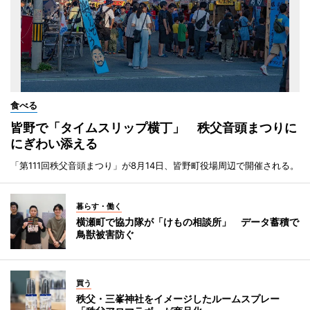
食べる
皆野で「タイムスリップ横丁」 秩父音頭まつりに
にぎわい添える
「第111回秩父音頭まつり」が8月14日、皆野町役場周辺で開催される。
暮らす・働く
横瀬町で協力隊が「けもの相談所」 データ蓄積で
鳥獣被害防ぐ
買う
秩父・三峯神社をイメージしたルームスプレー