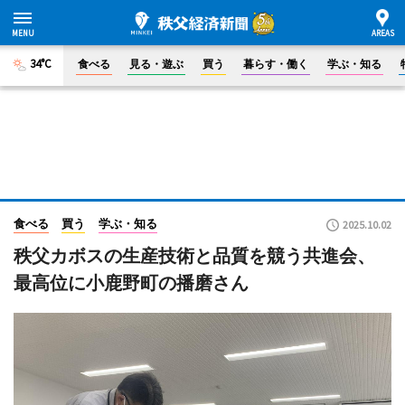
34°C
食べる
見る・遊ぶ
買う
暮らす・働く
学ぶ・知る
食べる
買う
学ぶ・知る
2025.10.02
秩父カボスの生産技術と品質を競う共進会、
最高位に小鹿野町の播磨さん