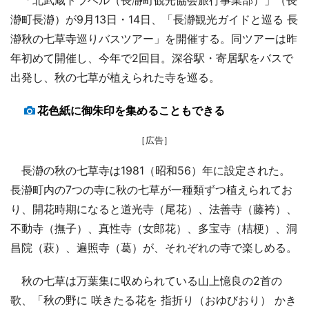
瀞町長瀞）が9月13日・14日、「長瀞観光ガイドと巡る 長
瀞秋の七草寺巡りバスツアー」を開催する。同ツアーは昨
年初めて開催し、今年で2回目。深谷駅・寄居駅をバスで
出発し、秋の七草が植えられた寺を巡る。
花色紙に御朱印を集めることもできる
［広告］
長瀞の秋の七草寺は1981（昭和56）年に設定された。
長瀞町内の7つの寺に秋の七草が一種類ずつ植えられてお
り、開花時期になると道光寺（尾花）、法善寺（藤袴）、
不動寺（撫子）、真性寺（女郎花）、多宝寺（桔梗）、洞
昌院（萩）、遍照寺（葛）が、それぞれの寺で楽しめる。
秋の七草は万葉集に収められている山上憶良の2首の
歌、「秋の野に 咲きたる花を 指折り（おゆびおり） かき