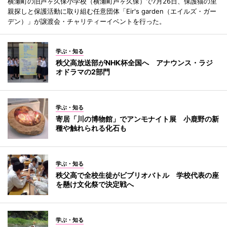
横瀬町の旧芦ヶ久保小学校（横瀬町芦ヶ久保）で7月26日、保護猫の里
親探しと保護活動に取り組む任意団体「Eir's garden（エイルズ・ガー
デン）」が譲渡会・チャリティーイベントを行った。
学ぶ・知る
秩父高放送部がNHK杯全国へ アナウンス・ラジ
オドラマの2部門
学ぶ・知る
寄居「川の博物館」でアンモナイト展 小鹿野の新
種や触れられる化石も
学ぶ・知る
秩父高で全校生徒がビブリオバトル 学校代表の座
を懸け文化祭で決定戦へ
学ぶ・知る