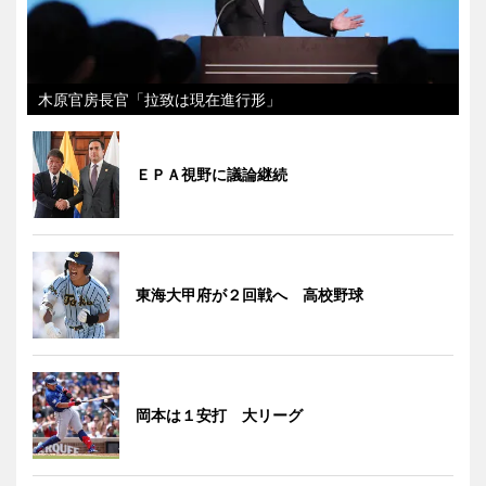
木原官房長官「拉致は現在進行形」
ＥＰＡ視野に議論継続
東海大甲府が２回戦へ 高校野球
岡本は１安打 大リーグ