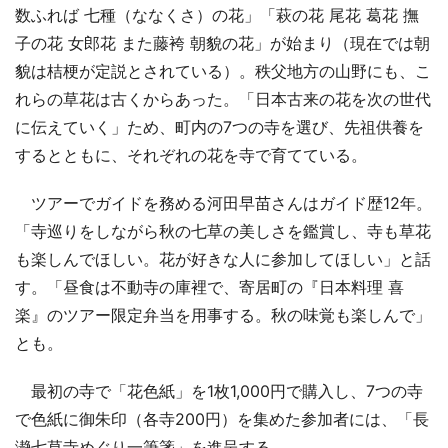
数ふれば 七種（ななくさ）の花」「萩の花 尾花 葛花 撫
子の花 女郎花 また藤袴 朝貌の花」が始まり（現在では朝
貌は桔梗が定説とされている）。秩父地方の山野にも、こ
れらの草花は古くからあった。「日本古来の花を次の世代
に伝えていく」ため、町内の7つの寺を選び、先祖供養を
するとともに、それぞれの花を寺で育てている。
ツアーでガイドを務める河田早苗さんはガイド歴12年。
「寺巡りをしながら秋の七草の美しさを鑑賞し、寺も草花
も楽しんでほしい。花が好きな人に参加してほしい」と話
す。「昼食は不動寺の庫裡で、寄居町の『日本料理 喜
楽』のツアー限定弁当を用事する。秋の味覚も楽しんで」
とも。
最初の寺で「花色紙」を1枚1,000円で購入し、7つの寺
で色紙に御朱印（各寺200円）を集めた参加者には、「長
瀞七草寺めぐり一筆箋」を進呈する。