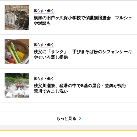
暮らす・働く
横瀬の旧芦ヶ久保小学校で保護猫譲渡会 マルシェ
や対談も
暮らす・働く
秩父に「サンク」 手びきそば粉のシフォンケーキ
やせいろ蒸し提供
暮らす・働く
秩父川瀬祭、猛暑の中で8基の屋台・笠鉾が曳行
荒川でみこし洗い
もっと見る