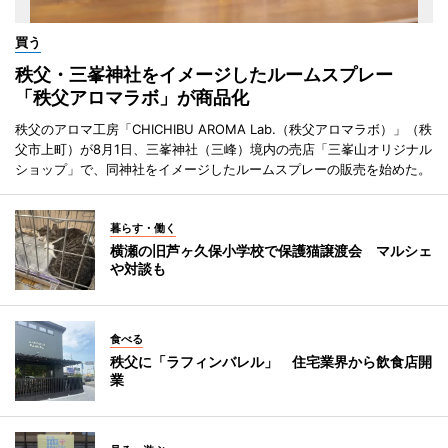
買う
秩父・三峯神社をイメージしたルームスプレー
「秩父アロマラボ」が商品化
秩父のアロマ工房「CHICHIBU AROMA Lab.（秩父アロマラボ）」（秩
父市上町）が8月1日、三峯神社（三峰）境内の売店「三峯山オリジナル
ショップ」で、同神社をイメージしたルームスプレーの販売を始めた。
暮らす・働く
横瀬の旧芦ヶ久保小学校で保護猫譲渡会 マルシェ
や対談も
食べる
秩父に「ラフィンバレル」 住宅業界から飲食店開
業