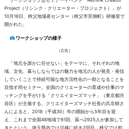
Project（リシンク・クリエーター・プロジェクト）」が
10月18日、秩父地場産センター（秩父市宮側町）研修室で
開かれた。
ワークショップの様子
［広告］
「地元を誰かに任せない」をテーマに、それぞれの地
域、文化、暮らしならではの魅力を地元の人が発見・発信
していくことで持続可能な地方活性化の一助となることを
目指す同セミナー。全国のクリエーターの育成や仕事のマ
ッチングを手がける「クリエイターズマッチ」（東京都渋
谷区）が主催する。クリエイターズマッチ社長の呉京樹さ
んによると、2018（平成30）年の開始から5年目を迎
え、これまで全国48地域で81回、延べ2925人が参加して
きたという。埼玉県内では川越に続き2回目。秩父では初