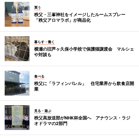
買う
秩父・三峯神社をイメージしたルームスプレー
「秩父アロマラボ」が商品化
暮らす・働く
横瀬の旧芦ヶ久保小学校で保護猫譲渡会 マルシェ
や対談も
食べる
秩父に「ラフィンバレル」 住宅業界から飲食店開
業
見る・遊ぶ
秩父高放送部がNHK杯全国へ アナウンス・ラジ
オドラマの2部門