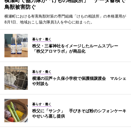
横瀬町で協力隊が「けもの相談所」 データ蓄積で
鳥獣被害防ぐ
横瀬町における有害鳥獣対策の専門組織「けもの相談所」の本格運用が
8月1日、地域おこし協力隊員3人を中心に始まった。
暮らす・働く
秩父・三峯神社をイメージしたルームスプレー
「秩父アロマラボ」が商品化
暮らす・働く
横瀬の旧芦ヶ久保小学校で保護猫譲渡会 マルシェ
や対談も
暮らす・働く
秩父に「サンク」 手びきそば粉のシフォンケーキ
やせいろ蒸し提供