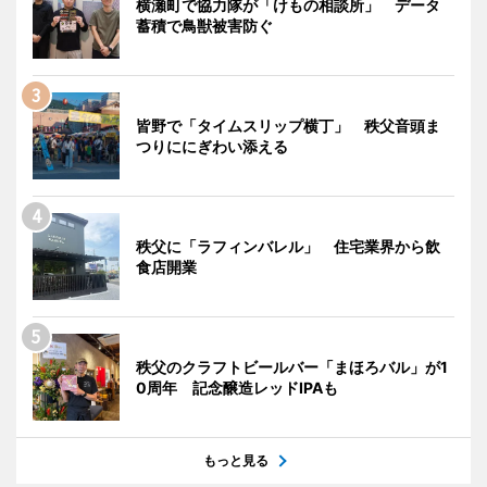
横瀬町で協力隊が「けもの相談所」 データ
蓄積で鳥獣被害防ぐ
皆野で「タイムスリップ横丁」 秩父音頭ま
つりににぎわい添える
秩父に「ラフィンバレル」 住宅業界から飲
食店開業
秩父のクラフトビールバー「まほろバル」が1
0周年 記念醸造レッドIPAも
もっと見る