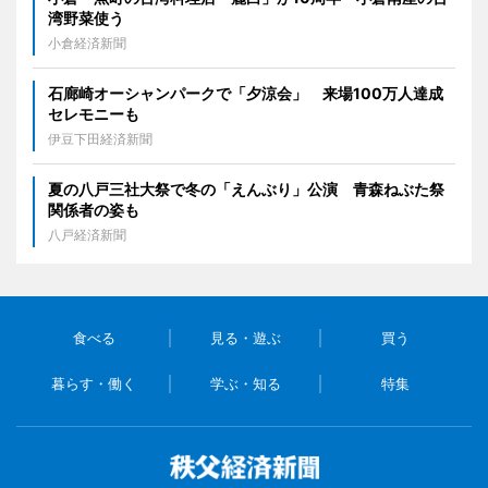
湾野菜使う
小倉経済新聞
石廊崎オーシャンパークで「夕涼会」 来場100万人達成
セレモニーも
伊豆下田経済新聞
夏の八戸三社大祭で冬の「えんぶり」公演 青森ねぶた祭
関係者の姿も
八戸経済新聞
食べる
見る・遊ぶ
買う
暮らす・働く
学ぶ・知る
特集