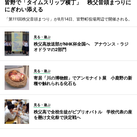
皆野で「タイムスリップ横丁」 秩父音頭まつりに
にぎわい添える
「第111回秩父音頭まつり」が8月14日、皆野町役場周辺で開催される。
見る・遊ぶ
秩父高放送部がNHK杯全国へ アナウンス・ラジ
オドラマの2部門
見る・遊ぶ
寄居「川の博物館」でアンモナイト展 小鹿野の新
種や触れられる化石も
見る・遊ぶ
秩父高で全校生徒がビブリオバトル 学校代表の座
を懸け文化祭で決定戦へ