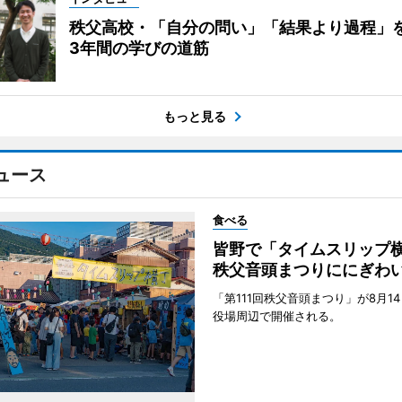
秩父高校・「自分の問い」「結果より過程」
3年間の学びの道筋
もっと見る
ュース
食べる
皆野で「タイムスリッ
秩父音頭まつりににぎわ
「第111回秩父音頭まつり」が8月1
役場周辺で開催される。