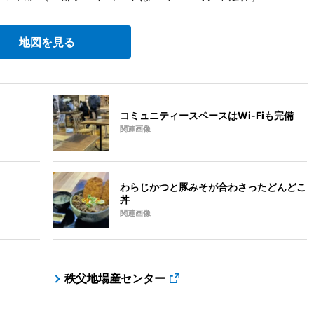
地図を見る
コミュニティースペースはWi-Fiも完備
関連画像
わらじかつと豚みそが合わさったどんどこ
丼
関連画像
秩父地場産センター