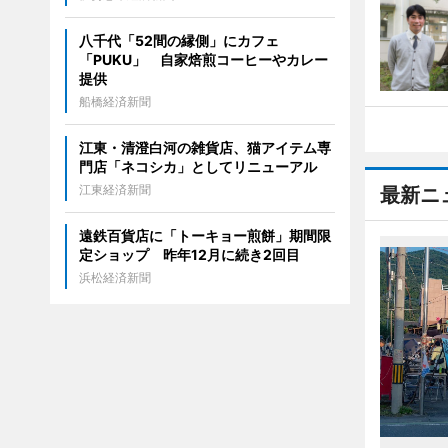
八千代「52間の縁側」にカフェ
「PUKU」 自家焙煎コーヒーやカレー
提供
船橋経済新聞
江東・清澄白河の雑貨店、猫アイテム専
門店「ネコシカ」としてリニューアル
江東経済新聞
最新ニ
遠鉄百貨店に「トーキョー煎餅」期間限
定ショップ 昨年12月に続き2回目
浜松経済新聞