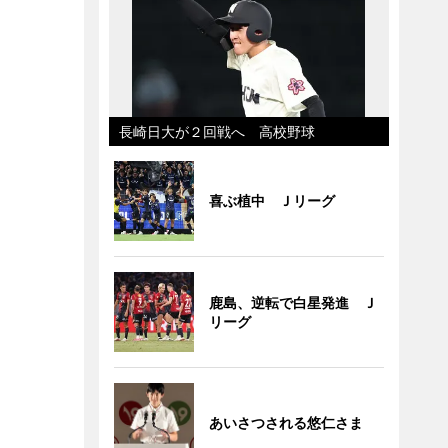
長崎日大が２回戦へ 高校野球
喜ぶ植中 Ｊリーグ
鹿島、逆転で白星発進 Ｊ
リーグ
あいさつされる悠仁さま