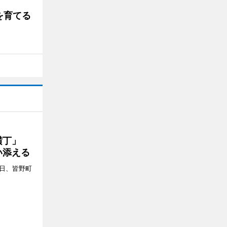
を育てる
プ横丁」
い添える
4日、皆野町