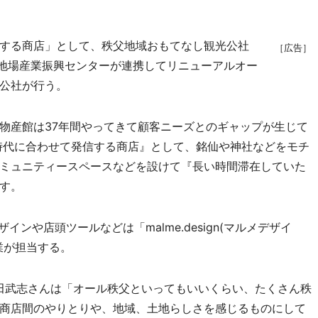
する商店」として、秩父地域おもてなし観光公社
［広告］
域地場産業振興センターが連携してリニューアルオー
光公社が行う。
産館は37年間やってきて顧客ニーズとのギャップが生じて
時代に合わせて発信する商店』として、銘仙や神社などをモチ
ミュニティースペースなどを設けて『長い時間滞在していた
す。
インや店頭ツールなどは「malme.design(マルメデザイ
業が担当する。
）の吉田武志さんは「オール秩父といってもいいくらい、たくさん秩
商店間のやりとりや、地域、土地らしさを感じるものにして